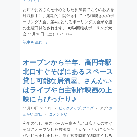
メントなし
お店のお客さんを中心とした参加者で近くのお店を
対戦相手に、定期的に開催されている猿魂さんのボ
ーリング大会。第4回となるボーリング大会が今週
の土曜日開催されます。 ■第4回猿魂ボーリング大
会 11月16日（土）15：00～…
記事を読む →
オープンから半年、高円寺駅
北口すぐそばにあるスペース
貸し可能な居酒屋、さんかい
はライブや自主制作映画の上
映にもぴったり♪
11月10日, 2013年
-
ピックアップ
,
ブログ
-
タグ:
さ
んかい
,
北口
-
コメントなし
今年の4月、モスバーガー高円寺北口店さんのすぐ
そばにオープンした居酒屋、さんかいさんにふたた
びおじゃましました。最近営業時間が2時間うしろ