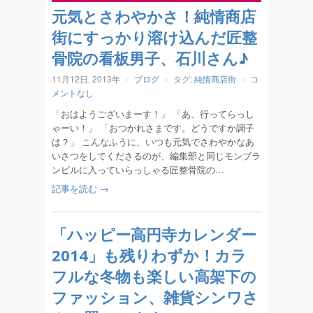
元気とさわやかさ！純情商店
街にすっかり溶け込んだ匠整
骨院の看板男子、石川さん♪
11月12日, 2013年
-
ブログ
-
タグ:
純情商店街
-
コ
メントなし
「おはようございまーす！」 「あ、行ってらっし
ゃーい！」 「おつかれさまです。どうですか調子
は？」 こんなふうに、いつも元気でさわやかなあ
いさつをしてくださるのが、編集部と同じモンブラ
ンビルに入っていらっしゃる匠整骨院の…
記事を読む →
「ハッピー高円寺カレンダー
2014」も残りわずか！カラ
フルな冬物も楽しい高架下の
ファッション、雑貨シンワさ