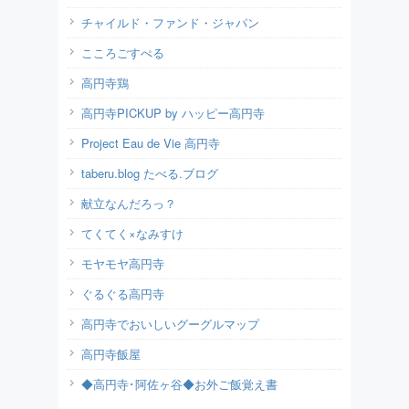
チャイルド・ファンド・ジャパン
こころごすぺる
高円寺鶏
高円寺PICKUP by ハッピー高円寺
Project Eau de Vie 高円寺
taberu.blog たべる.ブログ
献立なんだろっ？
てくてく×なみすけ
モヤモヤ高円寺
ぐるぐる高円寺
高円寺でおいしいグーグルマップ
高円寺飯屋
◆高円寺･阿佐ヶ谷◆お外ご飯覚え書