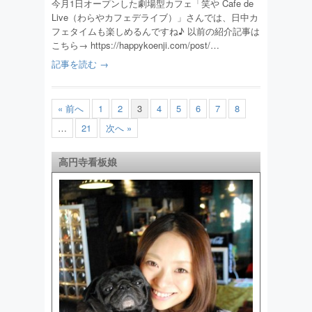
今月1日オープンした劇場型カフェ「笑や Cafe de
Live（わらやカフェデライブ）」さんでは、日中カ
フェタイムも楽しめるんですね♪ 以前の紹介記事は
こちら→ https://happykoenji.com/post/…
記事を読む →
« 前へ
1
2
3
4
5
6
7
8
…
21
次へ »
高円寺看板娘