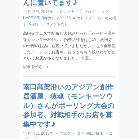
んに置いてます♪
11月12日, 2013年
-
ピックアップ
,
ブログ
-
タグ:
HAPPY!高円寺カレンダー2014
,
カレンダー
,
らーめん横
丁
,
高架下
-
コメントなし
高円寺フェスで配布し大好評だった「ハッピー高円
寺カレンダー2014」。掲載店様をはじめ、高円寺
の一部のお店にも置いていましたが、「もう全部渡
したよ！」ってお店や、あってももう残りわずかだ
というお店が多くなりました。 今回…
記事を読む →
南口高架沿いのアジアン創作
居酒屋、猿魂（モンキーソウ
ル）さんがボーリング大会の
参加者、対戦相手のお店を募
集中です♪
11月11日, 2013年
-
ブログ
-
タグ:
南口
,
猿魂
-
コ