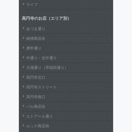
ライフ
高円寺のお店（エリア別）
あづま通り
純情商店街
庚申通り
中通り・北中通り
大場通り（早稲田通り）
高円寺北口
高円寺ストリート
高円寺南口
パル商店街
エトアール通り
ルック商店街