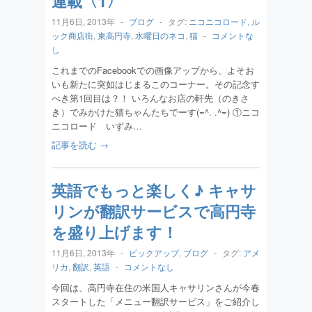
連載〈1〉
11月6日, 2013年
-
ブログ
-
タグ:
ニコニコロード
,
ル
ック商店街
,
東高円寺
,
水曜日のネコ
,
猫
-
コメントな
し
これまでのFacebookでの画像アップから、よそお
いも新たに突如はじまるこのコーナー。その記念す
べき第1回目は？！ いろんなお店の軒先（のきさ
き）でみかけた猫ちゃんたちでーす(=^. .^=) ①ニコ
ニコロード いずみ…
記事を読む →
英語でもっと楽しく♪ キャサ
リンが翻訳サービスで高円寺
を盛り上げます！
11月6日, 2013年
-
ピックアップ
,
ブログ
-
タグ:
アメ
リカ
,
翻訳
,
英語
-
コメントなし
今回は、高円寺在住の米国人キャサリンさんが今春
スタートした「メニュー翻訳サービス」をご紹介し