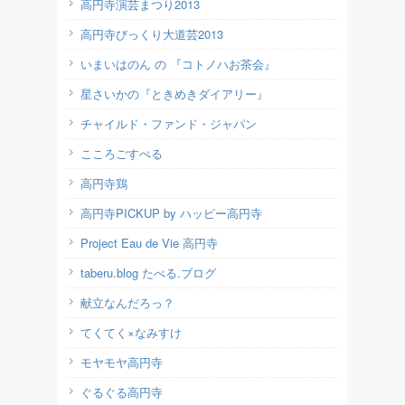
高円寺演芸まつり2013
高円寺びっくり大道芸2013
いまいはのん の 『コトノハお茶会』
星さいかの『ときめきダイアリー』
チャイルド・ファンド・ジャパン
こころごすぺる
高円寺鶏
高円寺PICKUP by ハッピー高円寺
Project Eau de Vie 高円寺
taberu.blog たべる.ブログ
献立なんだろっ？
てくてく×なみすけ
モヤモヤ高円寺
ぐるぐる高円寺