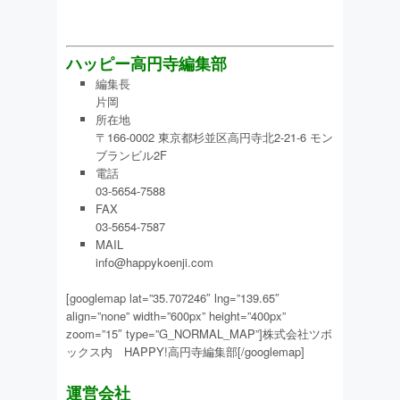
ハッピー高円寺編集部
編集長
片岡
所在地
〒166-0002 東京都杉並区高円寺北2-21-6 モン
ブランビル2F
電話
03-5654-7588
FAX
03-5654-7587
MAIL
info@happykoenji.com
[googlemap lat=”35.707246″ lng=”139.65″
align=”none” width=”600px” height=”400px”
zoom=”15″ type=”G_NORMAL_MAP”]株式会社ツボ
ックス内 HAPPY!高円寺編集部[/googlemap]
運営会社