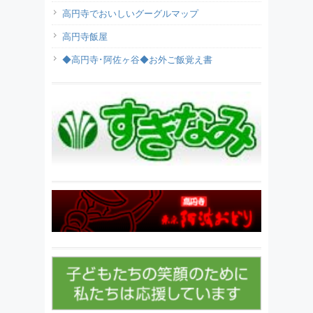
高円寺でおいしいグーグルマップ
高円寺飯屋
◆高円寺･阿佐ヶ谷◆お外ご飯覚え書