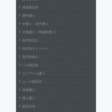
純情商店街
庚申通り
中通り・北中通り
大場通り（早稲田通り）
高円寺北口
高円寺ストリート
高円寺南口
パル商店街
エトアール通り
ルック商店街
高南通り
環七通り
新高円寺