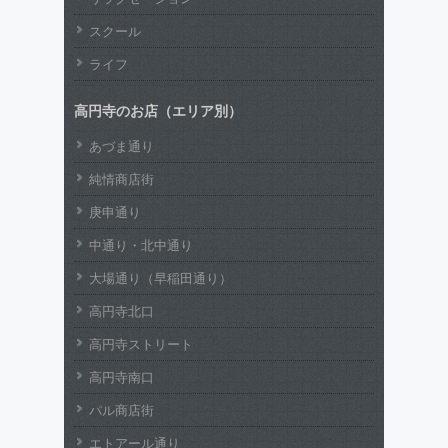
スクール
ライフ
高円寺のお店（エリア別）
あづま通り
純情商店街
庚申通り
中通り・北中通り
大場通り（早稲田通り）
高円寺北口
高円寺ストリート
高円寺南口
パル商店街
エトアール通り