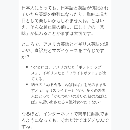
日本人にとっても、日本語と英語が併記され
ていたら英語の勉強になったり、単純に見た
目として楽しいかもしれませんね。とはい
え、そんな見た目の前に、正しくその「意
味」が伝わることがまずは大切です。
ところで、アメリカ英語とイギリス英語の違
いや、直訳だとマズイケースをご存じです
か？
“ chips” は、アメリカだと「ポテトチップ
ス」、イギリスだと「フライドポテト」が出
てくる。
納豆の「ぬるぬる、ねばねば」をそのまま訳
すと slimy（スライミー）だが、多くの外国
人にとって「かたつむりの歩いた跡のねばね
ば」を思い出させる＝絶対食べたくない！
なるほど。インターネットで簡単に翻訳でき
るようになっても、それだけではダメなんで
すね。