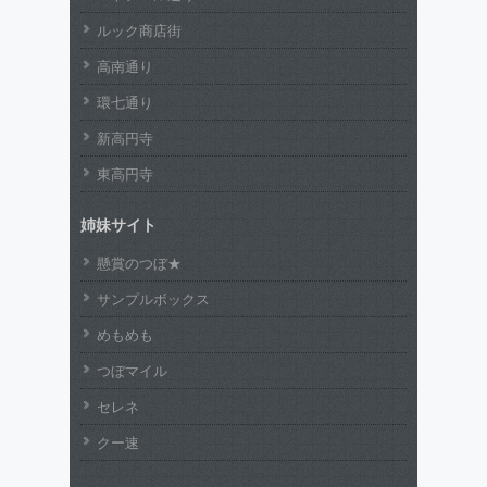
ルック商店街
高南通り
環七通り
新高円寺
東高円寺
姉妹サイト
懸賞のつぼ★
サンプルボックス
めもめも
つぼマイル
セレネ
クー速