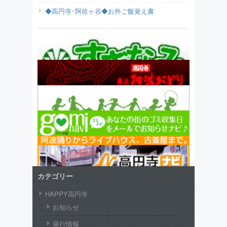
◆高円寺･阿佐ヶ谷◆お外ご飯覚え書
カテゴリー
HAPPY高円寺
お知らせ
発行情報