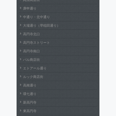
庚申通り
中通り・北中通り
大場通り（早稲田通り）
高円寺北口
高円寺ストリート
高円寺南口
パル商店街
エトアール通り
ルック商店街
高南通り
環七通り
新高円寺
東高円寺