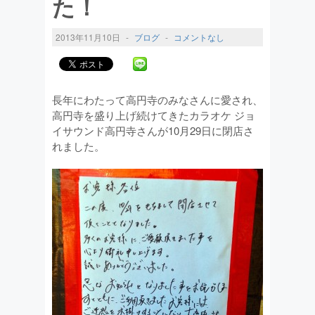
た！
2013年11月10日
-
ブログ
-
コメントなし
長年にわたって高円寺のみなさんに愛され、
高円寺を盛り上げ続けてきたカラオケ ジョ
イサウンド高円寺さんが10月29日に閉店さ
れました。