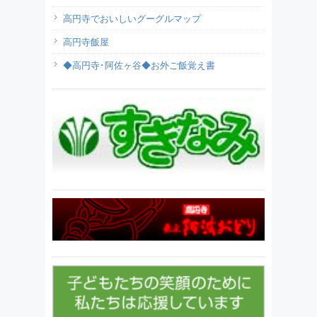
高円寺でおいしいグーグルマップ
高円寺飯屋
◆高円寺･阿佐ヶ谷◆お外ご飯覚え書