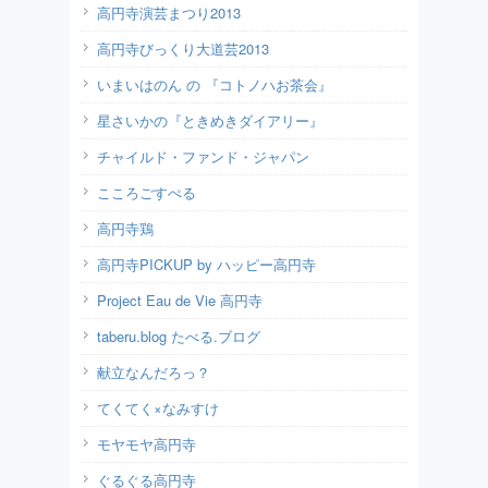
高円寺演芸まつり2013
高円寺びっくり大道芸2013
いまいはのん の 『コトノハお茶会』
星さいかの『ときめきダイアリー』
チャイルド・ファンド・ジャパン
こころごすぺる
高円寺鶏
高円寺PICKUP by ハッピー高円寺
Project Eau de Vie 高円寺
taberu.blog たべる.ブログ
献立なんだろっ？
てくてく×なみすけ
モヤモヤ高円寺
ぐるぐる高円寺