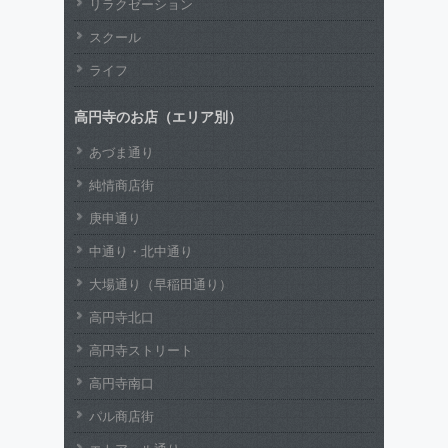
リラクゼーション
スクール
ライフ
高円寺のお店（エリア別）
あづま通り
純情商店街
庚申通り
中通り・北中通り
大場通り（早稲田通り）
高円寺北口
高円寺ストリート
高円寺南口
パル商店街