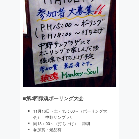
■第4回猿魂ボーリング大会
11月16日（土）15：00～（ボーリング大
会） 中野サンプラザ
同18：00～（打ち上げ） 猿魂
参加賞・景品有