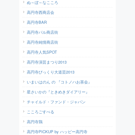
ぬ～ぼ～なこころ
高円寺西商店会
高円寺BAR
高円寺パル商店街
高円寺純情商店街
高円寺人気SPOT
高円寺演芸まつり2013
高円寺びっくり大道芸2013
いまいはのん の 『コトノハお茶会』
星さいかの『ときめきダイアリー』
チャイルド・ファンド・ジャパン
こころごすぺる
高円寺鶏
高円寺PICKUP by ハッピー高円寺