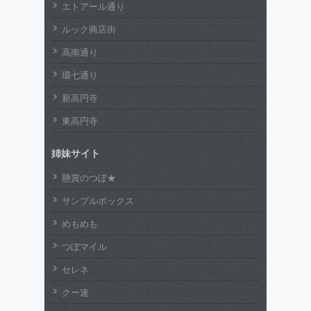
エトアール通り
ルック商店街
高南通り
環七通り
新高円寺
東高円寺
姉妹サイト
懸賞のつぼ★
サンプルボックス
めもめも
つぼマイル
セレネ
クー速