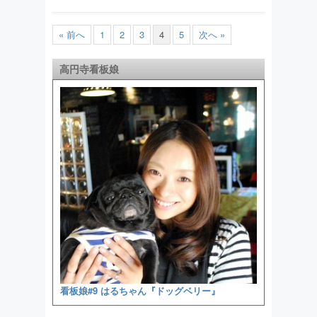
« 前へ
1
2
3
4
5
次へ »
高円寺看板娘
看板娘#9 はるちゃん『ドッグベリー』