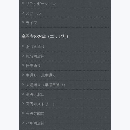
リラクゼーション
スクール
ライフ
高円寺のお店（エリア別）
あづま通り
純情商店街
庚申通り
中通り・北中通り
大場通り（早稲田通り）
高円寺北口
高円寺ストリート
高円寺南口
パル商店街