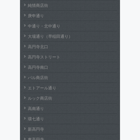
純情商店街
庚申通り
中通り・北中通り
大場通り（早稲田通り）
高円寺北口
高円寺ストリート
高円寺南口
パル商店街
エトアール通り
ルック商店街
高南通り
環七通り
新高円寺
東高円寺