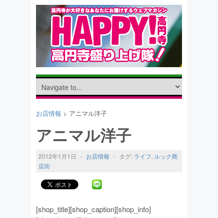
お店情報
> アニマル洋子
アニマル洋子
2012年1月1日
-
お店情報
-
タグ:
ライフ
,
ルック商
店街
[shop_title][shop_caption][shop_info]