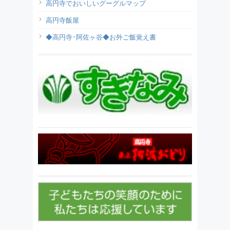
高円寺でおいしいグーグルマップ
高円寺飯屋
◆高円寺･阿佐ヶ谷◆お外ご飯覚え書