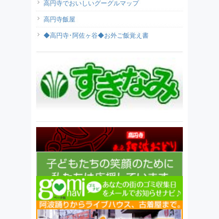
高円寺でおいしいグーグルマップ
高円寺飯屋
◆高円寺･阿佐ヶ谷◆お外ご飯覚え書