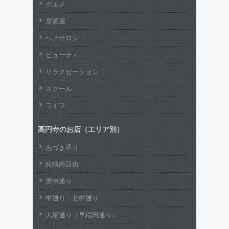
グルメ
居酒屋
ヘアサロン
ビューティ
リラクゼーション
スクール
ライフ
高円寺のお店（エリア別）
あづま通り
純情商店街
庚申通り
中通り・北中通り
大場通り（早稲田通り）