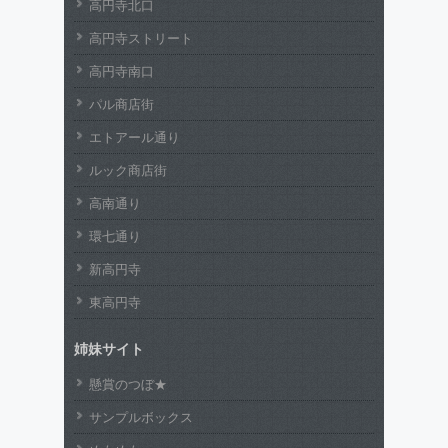
高円寺北口
高円寺ストリート
高円寺南口
パル商店街
エトアール通り
ルック商店街
高南通り
環七通り
新高円寺
東高円寺
姉妹サイト
懸賞のつぼ★
サンプルボックス