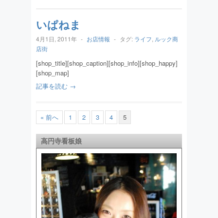
いぱねま
4月1日, 2011年
-
お店情報
-
タグ:
ライフ
,
ルック商
店街
[shop_title][shop_caption][shop_info][shop_happy]
[shop_map]
記事を読む →
« 前へ
1
2
3
4
5
高円寺看板娘