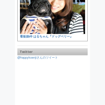
看板娘#9 はるちゃん『ドッグベリー』
Twitter
@happykoenjiさんのツイート