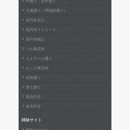
中通り・北中通り
大場通り（早稲田通り）
高円寺北口
高円寺ストリート
高円寺南口
パル商店街
エトアール通り
ルック商店街
高南通り
環七通り
新高円寺
東高円寺
姉妹サイト
懸賞のつぼ★