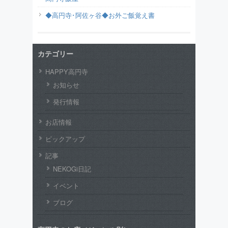
◆高円寺･阿佐ヶ谷◆お外ご飯覚え書
カテゴリー
HAPPY高円寺
お知らせ
発行情報
お店情報
ピックアップ
記事
NEKOGi日記
イベント
ブログ