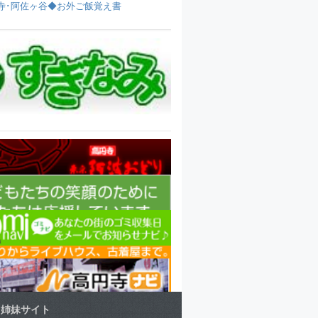
寺･阿佐ヶ谷◆お外ご飯覚え書
姉妹サイト