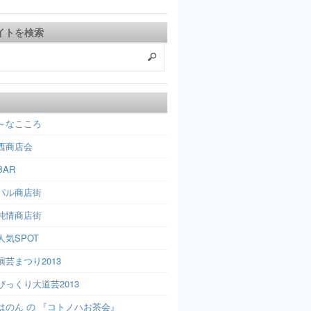
イトを検索
～なこころ
西商店会
AR
パル商店街
純情商店街
人気SPOT
芸まつり2013
びっくり大道芸2013
はのん の 『コトノハお茶会』