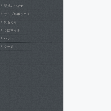
懸賞のつぼ★
サンプルボックス
めもめも
つぼマイル
セレネ
クー速