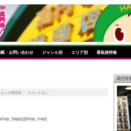
掲載・お問い合わせ
ジャンル別
エリア別
看板娘特集
高円寺
,
ルック商店街
-
コメントなし
o][shop_happy][shop_map]