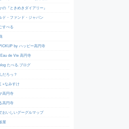
かの『ときめきダイアリー』
ルド・ファンド・ジャパン
ごすぺる
鶏
ICKUP by ハッピー高円寺
t Eau de Vie 高円寺
u.blog たべる.ブログ
んだろっ？
く×なみすけ
ヤ高円寺
る高円寺
でおいしいグーグルマップ
飯屋