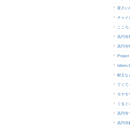
星さい
チャイ
こころ
高円寺
高円寺P
Projec
taber
献立な
てくて
モヤモ
ぐるぐ
高円寺
高円寺