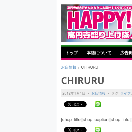
トップ
本誌について
広告
お店情報
> CHIRURU
CHIRURU
2012年1月1日
-
お店情報
-
タグ:
ライフ
[shop_title][shop_caption][shop_inf