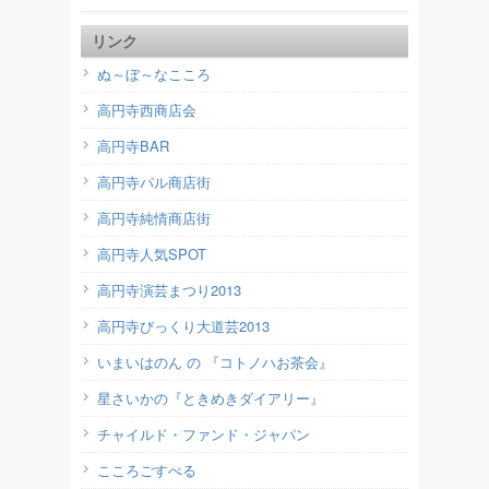
リンク
ぬ～ぼ～なこころ
高円寺西商店会
高円寺BAR
高円寺パル商店街
高円寺純情商店街
高円寺人気SPOT
高円寺演芸まつり2013
高円寺びっくり大道芸2013
いまいはのん の 『コトノハお茶会』
星さいかの『ときめきダイアリー』
チャイルド・ファンド・ジャパン
こころごすぺる