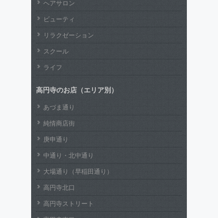
ヘアサロン
ビューティ
リラクゼーション
スクール
ライフ
高円寺のお店（エリア別）
あづま通り
純情商店街
庚申通り
中通り・北中通り
大場通り（早稲田通り）
高円寺北口
高円寺ストリート