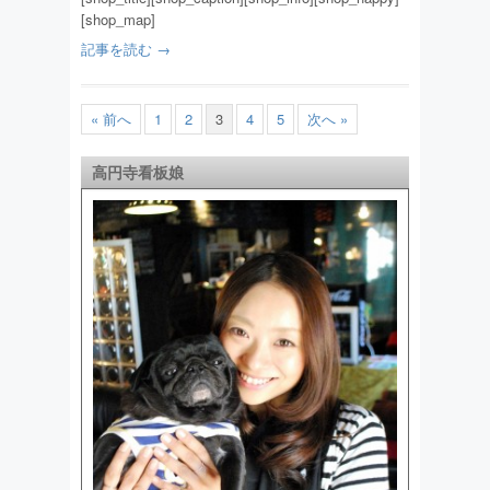
[shop_map]
記事を読む →
« 前へ
1
2
3
4
5
次へ »
高円寺看板娘