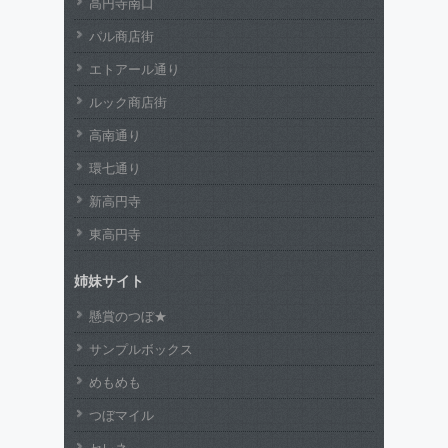
高円寺南口
パル商店街
エトアール通り
ルック商店街
高南通り
環七通り
新高円寺
東高円寺
姉妹サイト
懸賞のつぼ★
サンプルボックス
めもめも
つぼマイル
セレネ