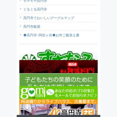
モヤモヤ高円寺
ぐるぐる高円寺
高円寺でおいしいグーグルマップ
高円寺飯屋
◆高円寺･阿佐ヶ谷◆お外ご飯覚え書