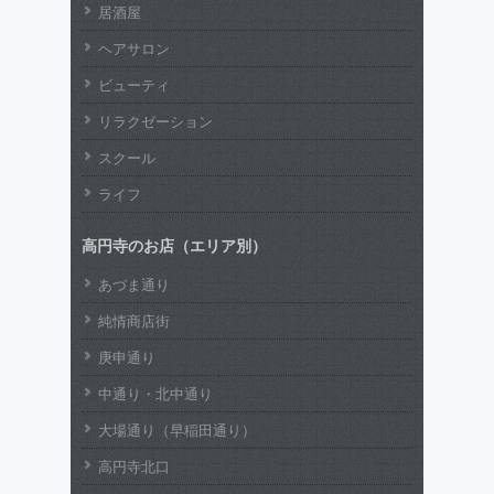
居酒屋
ヘアサロン
ビューティ
リラクゼーション
スクール
ライフ
高円寺のお店（エリア別）
あづま通り
純情商店街
庚申通り
中通り・北中通り
大場通り（早稲田通り）
高円寺北口