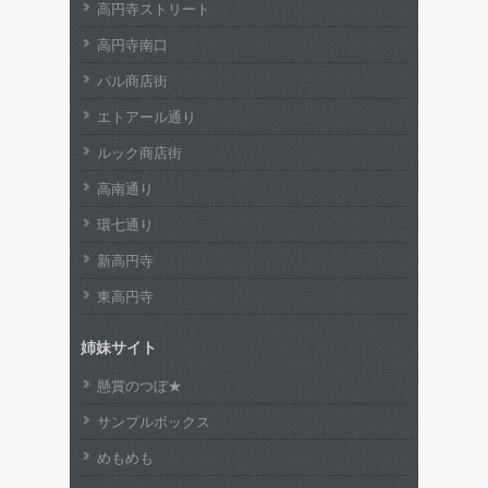
高円寺ストリート
高円寺南口
パル商店街
エトアール通り
ルック商店街
高南通り
環七通り
新高円寺
東高円寺
姉妹サイト
懸賞のつぼ★
サンプルボックス
めもめも