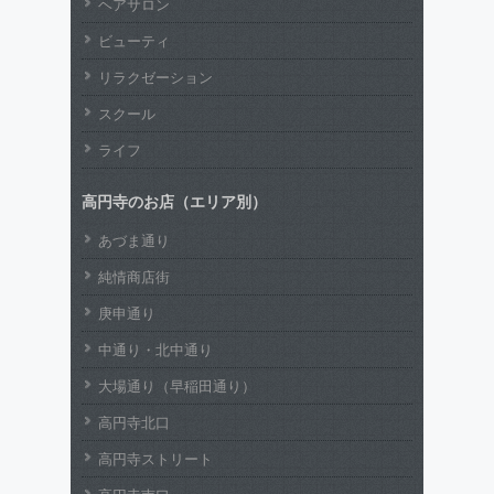
ヘアサロン
ビューティ
リラクゼーション
スクール
ライフ
高円寺のお店（エリア別）
あづま通り
純情商店街
庚申通り
中通り・北中通り
大場通り（早稲田通り）
高円寺北口
高円寺ストリート