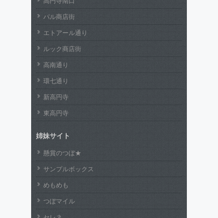
高円寺南口
パル商店街
エトアール通り
ルック商店街
高南通り
環七通り
新高円寺
東高円寺
姉妹サイト
懸賞のつぼ★
サンプルボックス
めもめも
つぼマイル
セレネ