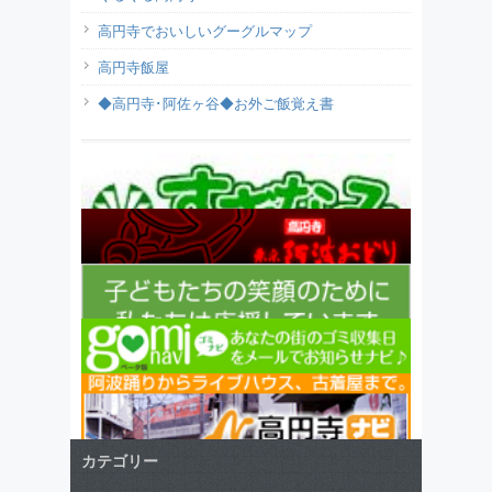
高円寺でおいしいグーグルマップ
高円寺飯屋
◆高円寺･阿佐ヶ谷◆お外ご飯覚え書
カテゴリー