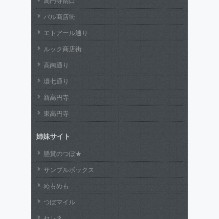
高円寺南口
パル商店街
エトアール通り
ルック商店街
高南通り
環七通り
新高円寺
東高円寺
姉妹サイト
懸賞のつぼ★
サンプルボックス
めもめも
つぼマイル
セレネ