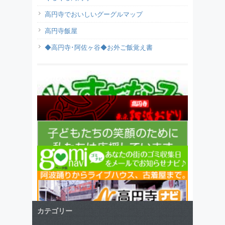
高円寺でおいしいグーグルマップ
高円寺飯屋
◆高円寺･阿佐ヶ谷◆お外ご飯覚え書
カテゴリー