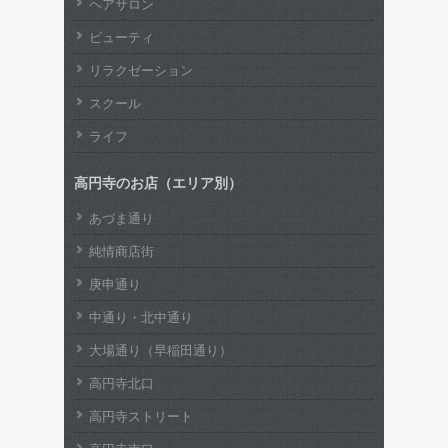
ヘアサロン
ビューティ
リラクゼーション
スクール
ライフ
高円寺のお店（エリア別）
あづま通り
純情商店街
庚申通り
中通り・北中通り
大場通り（早稲田通り）
高円寺北口
高円寺ストリート