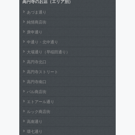
高円寺のお店（エリア別）
あづま通り
純情商店街
庚申通り
中通り・北中通り
大場通り（早稲田通り）
高円寺北口
高円寺ストリート
高円寺南口
パル商店街
エトアール通り
ルック商店街
高南通り
環七通り