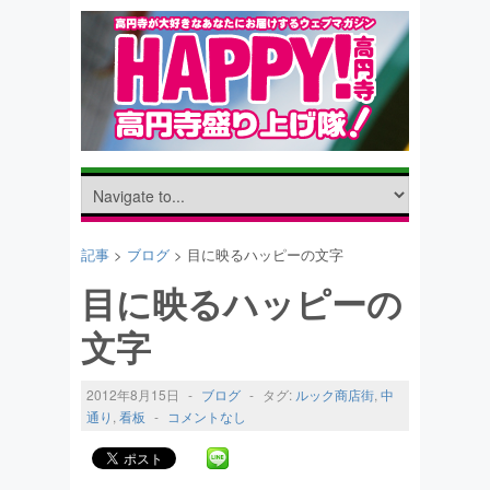
記事
>
ブログ
> 目に映るハッピーの文字
目に映るハッピーの
文字
2012年8月15日
-
ブログ
-
タグ:
ルック商店街
,
中
通り
,
看板
-
コメントなし