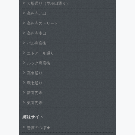
大場通り（早稲田通り）
高円寺北口
高円寺ストリート
高円寺南口
パル商店街
エトアール通り
ルック商店街
高南通り
環七通り
新高円寺
東高円寺
姉妹サイト
懸賞のつぼ★