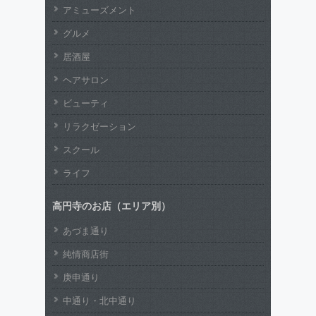
アミューズメント
グルメ
居酒屋
ヘアサロン
ビューティ
リラクゼーション
スクール
ライフ
高円寺のお店（エリア別）
あづま通り
純情商店街
庚申通り
中通り・北中通り