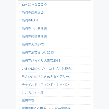
ぬ～ぼ～なこころ
高円寺西商店会
高円寺BAR
高円寺パル商店街
高円寺純情商店街
高円寺人気SPOT
高円寺演芸まつり2013
高円寺びっくり大道芸2013
いまいはのん の 『コトノハお茶会』
星さいかの『ときめきダイアリー』
チャイルド・ファンド・ジャパン
こころごすぺる
高円寺鶏
高円寺PICKUP by ハッピー高円寺