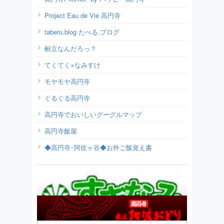
Project Eau de Vie 高円寺
taberu.blog たべる.ブログ
献立なんだろっ？
てくてく×なみすけ
モヤモヤ高円寺
ぐるぐる高円寺
高円寺でおいしいグーグルマップ
高円寺飯屋
◆高円寺･阿佐ヶ谷◆お外ご飯覚え書