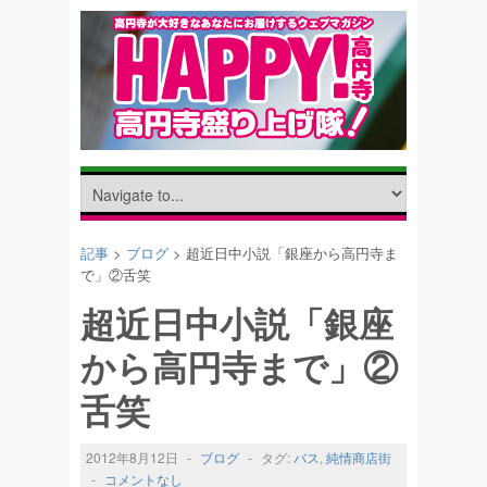
記事
>
ブログ
> 超近日中小説「銀座から高円寺ま
で」②舌笑
超近日中小説「銀座
から高円寺まで」②
舌笑
2012年8月12日
-
ブログ
-
タグ:
バス
,
純情商店街
-
コメントなし