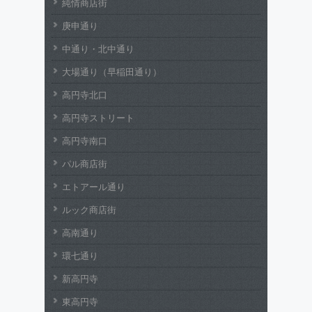
純情商店街
庚申通り
中通り・北中通り
大場通り（早稲田通り）
高円寺北口
高円寺ストリート
高円寺南口
パル商店街
エトアール通り
ルック商店街
高南通り
環七通り
新高円寺
東高円寺