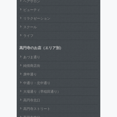
ヘアサロン
ビューティ
リラクゼーション
スクール
ライフ
高円寺のお店（エリア別）
あづま通り
純情商店街
庚申通り
中通り・北中通り
大場通り（早稲田通り）
高円寺北口
高円寺ストリート