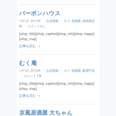
バーボンハウス
1月1日, 2012年
-
お店情報
-
タグ:
居酒屋
,
純情商店
街
-
コメントなし
[shop_title][shop_caption][shop_info][shop_happy]
[shop_map]
記事を読む →
むく庵
1月1日, 2012年
-
お店情報
-
タグ:
居酒屋
,
新高円寺
-
コメント 1件
[shop_title][shop_caption][shop_info][shop_happy]
[shop_map]
記事を読む →
京風居酒屋 大ちゃん