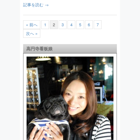
記事を読む →
« 前へ
1
2
3
4
5
6
7
次へ »
高円寺看板娘