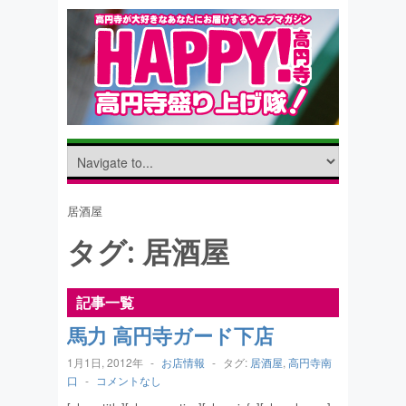
居酒屋
タグ:
居酒屋
記事一覧
馬力 高円寺ガード下店
1月1日, 2012年
-
お店情報
-
タグ:
居酒屋
,
高円寺南
口
-
コメントなし