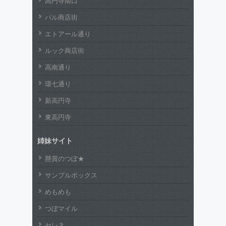
高円寺南口
パル商店街
エトアール通り
ルック商店街
高南通り
環七通り
新高円寺
東高円寺
姉妹サイト
懸賞のつぼ★
サンプルボックス
めもめも
つぼマイル
セレネ