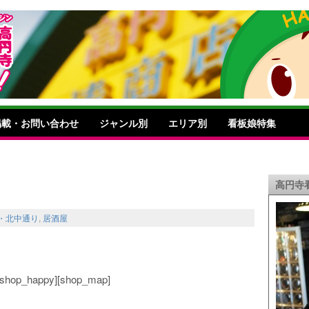
掲載・お問い合わせ
ジャンル別
エリア別
看板娘特集
高円寺
・北中通り
,
居酒屋
o][shop_happy][shop_map]