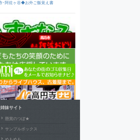
寺･阿佐ヶ谷◆お外ご飯覚え書
姉妹サイト
懸賞のつぼ★
サンプルボックス
めもめも