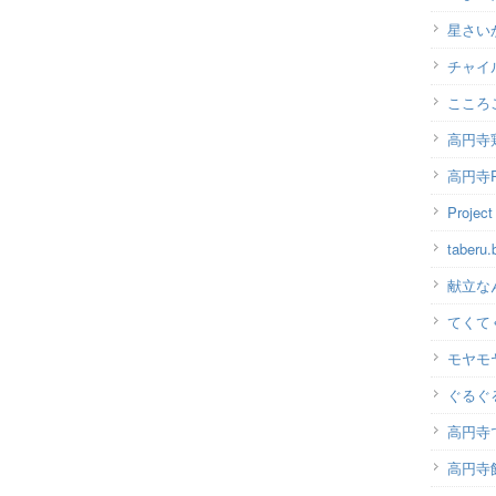
星さい
チャイ
こころ
高円寺
高円寺P
Projec
taber
献立な
てくて
モヤモ
ぐるぐ
高円寺
高円寺