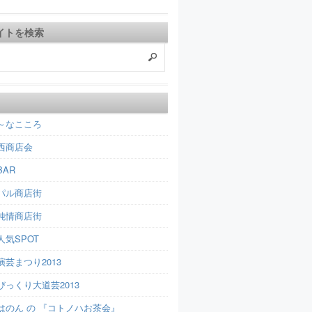
イトを検索
～なこころ
西商店会
AR
パル商店街
純情商店街
人気SPOT
芸まつり2013
びっくり大道芸2013
はのん の 『コトノハお茶会』