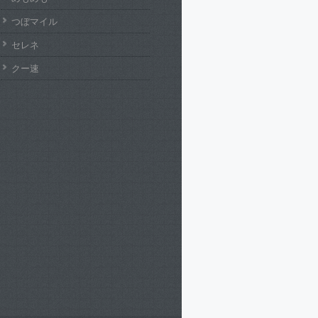
つぼマイル
セレネ
クー速