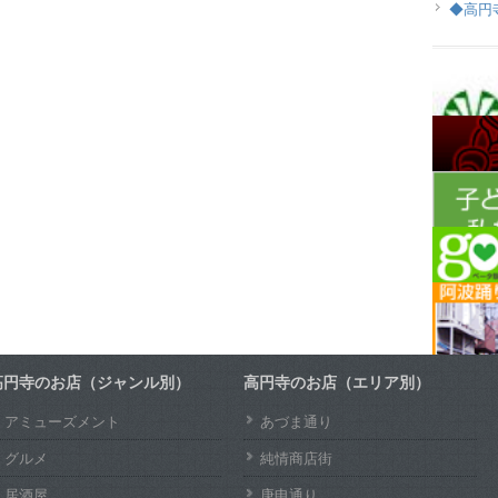
◆高円
高円寺のお店（ジャンル別）
高円寺のお店（エリア別）
アミューズメント
あづま通り
グルメ
純情商店街
居酒屋
庚申通り