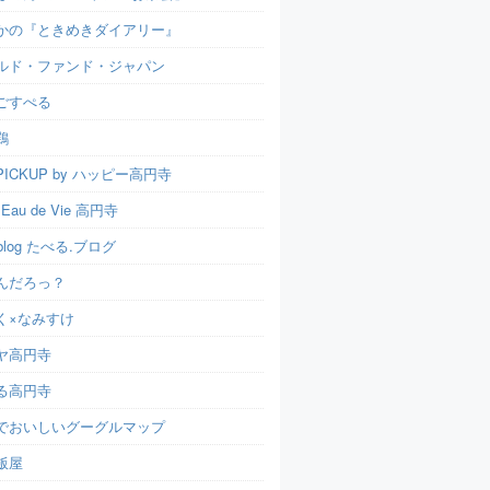
かの『ときめきダイアリー』
ルド・ファンド・ジャパン
ごすぺる
鶏
ICKUP by ハッピー高円寺
t Eau de Vie 高円寺
u.blog たべる.ブログ
んだろっ？
く×なみすけ
ヤ高円寺
る高円寺
でおいしいグーグルマップ
飯屋