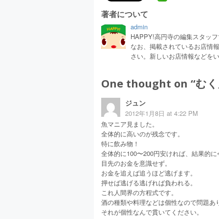
著者について
admin
HAPPY!高円寺の編集スタ
なお、掲載されているお店情
さい。新しいお店情報などを
One thought on “
むく
ジュン
2012年1月8日 at 4:22 PM
魚マニア見ました。
全体的に高いのが残念です。
特に飲み物！
全体的に100〜200円安ければ、結果的
目先のお金を意識せず。
お金を追えば追うほど逃げます。
押せば逃げる逃げれば負われる。
これ人間界の方程式です。
酒の種類や料理などは個性なので問題あ
それが個性なんで貫いてください。