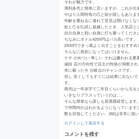
それが魅力です。
薄利多売と簡単に言いますが、これが出
やはり人間特有の己と欲が誰しもありま
年齢を重ねるに連れて意見は聞けなくな
欲と己を払拭し超越したとき、人気店と
自分自身と戦い自身に打ち勝ってくださ
ちなみにボトル4200円はバカ高いです。
2500円できっ風よく出すことをおすすめ
そんなに貪欲になってはいけません。
ケチ がめつい 卑しい それは嫌われる要
値段 店の方向性で店主の性格が洞察され
本に載った今 分岐点のチャンスです。
但し 安くしてもすぐには結果に出ない
す。
商売は一年赤字で二年目くらいから元を
いきなりプラスっていうのは…。
そんな簡単なら誰しも居酒屋経営します
で仲間内かはわかるようになっていますし
数を目指してください。282は非常に低
ログインして返信する
コメントを残す