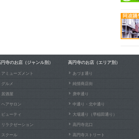
高円寺のお店（ジャンル別）
高円寺のお店（エリア別）
アミューズメント
あづま通り
グルメ
純情商店街
居酒屋
庚申通り
ヘアサロン
中通り・北中通り
ビューティ
大場通り（早稲田通り）
リラクゼーション
高円寺北口
スクール
高円寺ストリート