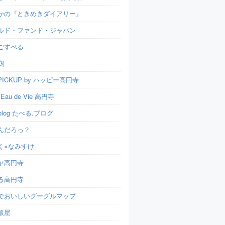
かの『ときめきダイアリー』
ルド・ファンド・ジャパン
ごすぺる
鶏
ICKUP by ハッピー高円寺
t Eau de Vie 高円寺
u.blog たべる.ブログ
んだろっ？
く×なみすけ
ヤ高円寺
る高円寺
でおいしいグーグルマップ
飯屋