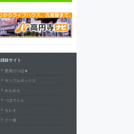
姉妹サイト
懸賞のつぼ★
サンプルボックス
めもめも
つぼマイル
セレネ
クー速