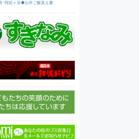
寺･阿佐ヶ谷◆お外ご飯覚え書