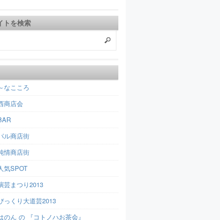
イトを検索
～なこころ
西商店会
AR
パル商店街
純情商店街
人気SPOT
芸まつり2013
びっくり大道芸2013
はのん の 『コトノハお茶会』