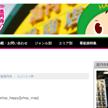
掲載・お問い合わせ
ジャンル別
エリア別
看板娘特集
高円寺
,
新高円寺
-
コメント 1件
o][shop_happy][shop_map]