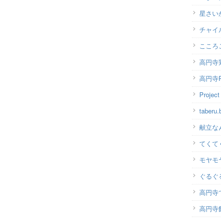
星さい
チャイ
こころ
高円寺
高円寺P
Projec
taber
献立な
てくて
モヤモ
ぐるぐ
高円寺
高円寺