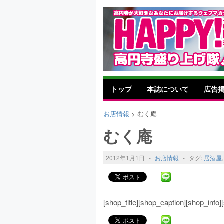
トップ
本誌について
広告
お店情報
> むく庵
むく庵
2012年1月1日
-
お店情報
-
タグ:
居酒屋
[shop_title][shop_caption][shop_inf