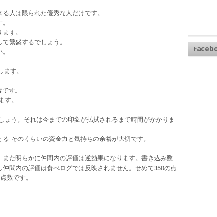
来る人は限られた優秀な人だけです。
す。
ります。
して繁盛するでしょう。
Faceb
い。
します。
素です。
ます。
でしょう。それは今までの印象が払拭されるまで時間がかかりま
とる そのくらいの資金力と気持ちの余裕が大切です。
。また明らかに仲間内の評価は逆効果になります。書き込み数
仲間内の評価は食べログでは反映されません。せめて350の点
い点数です。