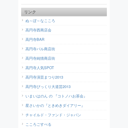
リンク
ぬ～ぼ～なこころ
高円寺西商店会
高円寺BAR
高円寺パル商店街
高円寺純情商店街
高円寺人気SPOT
高円寺演芸まつり2013
高円寺びっくり大道芸2013
いまいはのん の 『コトノハお茶会』
星さいかの『ときめきダイアリー』
チャイルド・ファンド・ジャパン
こころごすぺる