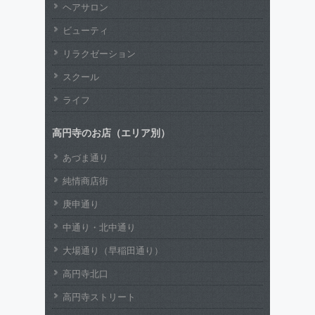
ヘアサロン
ビューティ
リラクゼーション
スクール
ライフ
高円寺のお店（エリア別）
あづま通り
純情商店街
庚申通り
中通り・北中通り
大場通り（早稲田通り）
高円寺北口
高円寺ストリート