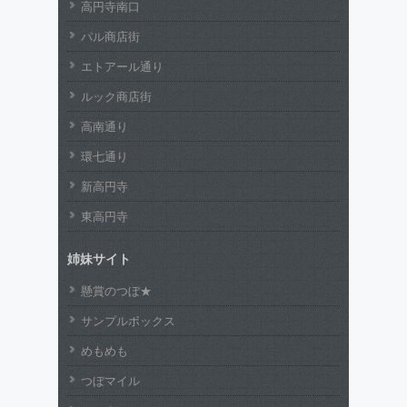
高円寺南口
パル商店街
エトアール通り
ルック商店街
高南通り
環七通り
新高円寺
東高円寺
姉妹サイト
懸賞のつぼ★
サンプルボックス
めもめも
つぼマイル