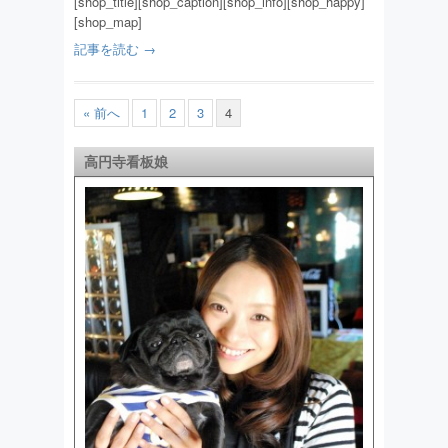
[shop_title][shop_caption][shop_info][shop_happy]
[shop_map]
記事を読む →
« 前へ
1
2
3
4
高円寺看板娘