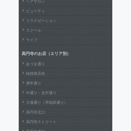
ヘアサロン
ビューティ
リラクゼーション
スクール
ライフ
高円寺のお店（エリア別）
あづま通り
純情商店街
庚申通り
中通り・北中通り
大場通り（早稲田通り）
高円寺北口
高円寺ストリート