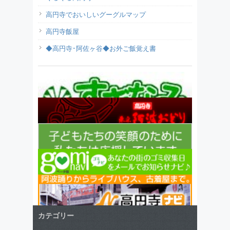
高円寺でおいしいグーグルマップ
高円寺飯屋
◆高円寺･阿佐ヶ谷◆お外ご飯覚え書
カテゴリー