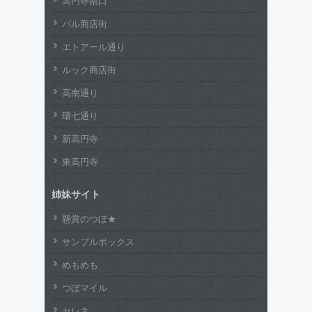
高円寺南口
パル商店街
エトアール通り
ルック商店街
高南通り
環七通り
新高円寺
東高円寺
姉妹サイト
懸賞のつぼ★
サンプルボックス
めもめも
つぼマイル
セレネ