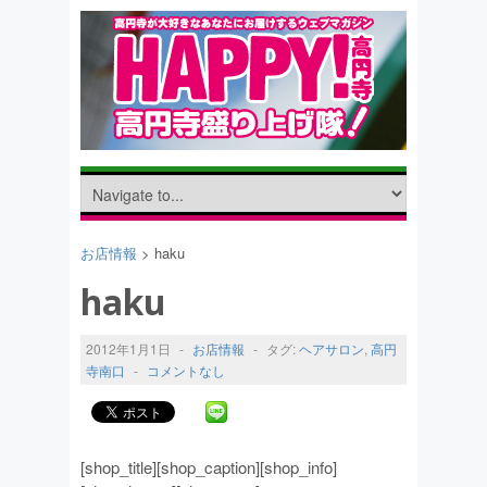
お店情報
> haku
haku
2012年1月1日
-
お店情報
-
タグ:
ヘアサロン
,
高円
寺南口
-
コメントなし
[shop_title][shop_caption][shop_info]