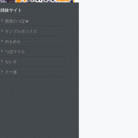
姉妹サイト
懸賞のつぼ★
サンプルボックス
めもめも
つぼマイル
セレネ
クー速