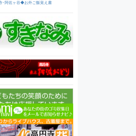
寺･阿佐ヶ谷◆お外ご飯覚え書