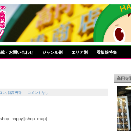
掲載・お問い合わせ
ジャンル別
エリア別
看板娘特集
高円寺
ロン
,
新高円寺
-
コメントなし
o][shop_happy][shop_map]