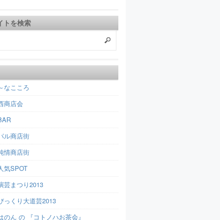
イトを検索
～なこころ
西商店会
AR
パル商店街
純情商店街
人気SPOT
芸まつり2013
びっくり大道芸2013
はのん の 『コトノハお茶会』