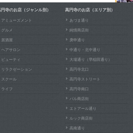
高円寺のお店（ジャンル別）
高円寺のお店（エリア別）
アミューズメント
あづま通り
グルメ
純情商店街
居酒屋
庚申通り
ヘアサロン
中通り・北中通り
ビューティ
大場通り（早稲田通り）
リラクゼーション
高円寺北口
スクール
高円寺ストリート
ライフ
高円寺南口
パル商店街
エトアール通り
ルック商店街
高南通り