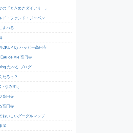
かの『ときめきダイアリー』
ルド・ファンド・ジャパン
ごすぺる
鶏
ICKUP by ハッピー高円寺
t Eau de Vie 高円寺
u.blog たべる.ブログ
んだろっ？
く×なみすけ
ヤ高円寺
る高円寺
でおいしいグーグルマップ
飯屋