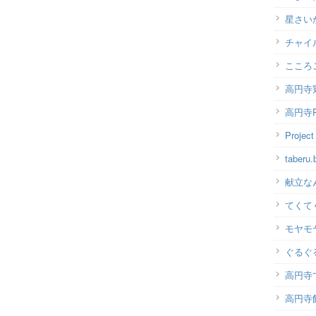
星さい
チャイ
こころ
高円寺
高円寺P
Projec
taber
献立な
てくて
モヤモ
ぐるぐ
高円寺
高円寺