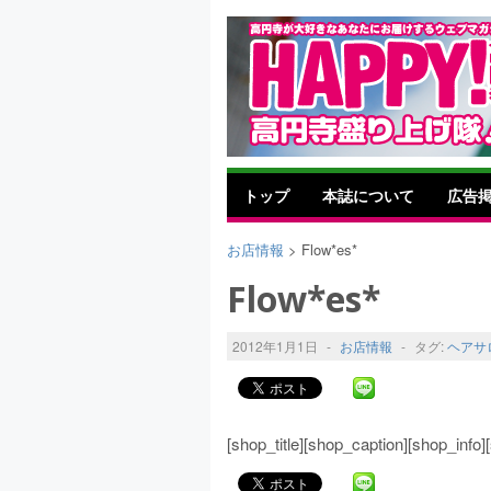
トップ
本誌について
広告
お店情報
> Flow*es*
Flow*es*
2012年1月1日
-
お店情報
-
タグ:
ヘアサ
[shop_title][shop_caption][shop_inf