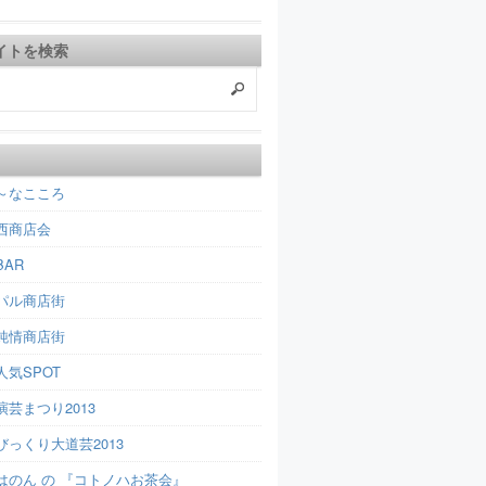
イトを検索
～なこころ
西商店会
AR
パル商店街
純情商店街
人気SPOT
芸まつり2013
びっくり大道芸2013
はのん の 『コトノハお茶会』