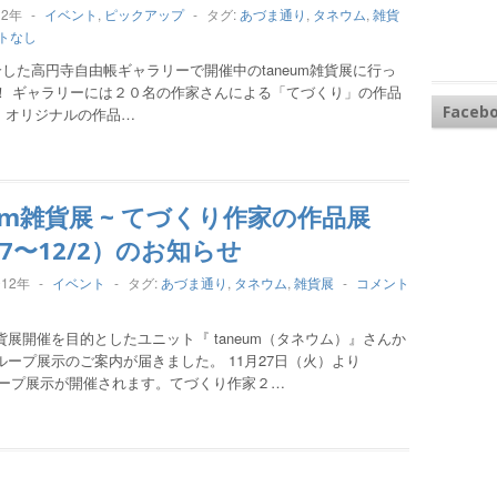
12年
-
イベント
,
ピックアップ
-
タグ:
あづま通り
,
タネウム
,
雑貨
トなし
した高円寺自由帳ギャラリーで開催中のtaneum雑貨展に行っ
！ ギャラリーには２０名の作家さんによる「てづくり」の作品
Faceb
、オリジナルの作品…
eum雑貨展 ~ てづくり作家の作品展
27〜12/2）のお知らせ
012年
-
イベント
-
タグ:
あづま通り
,
タネウム
,
雑貨展
-
コメント
展開催を目的としたユニット『 taneum（タネウム）』さんか
ループ展示のご案内が届きました。 11月27日（火）より
グループ展示が開催されます。てづくり作家２…