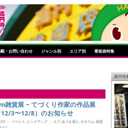
掲載・お問い合わせ
ジャンル別
エリア別
看板娘特集
高円寺
eum雑貨展 ~ てづくり作家の作品展
3（12/3〜12/8）のお知らせ
13年
-
イベント
,
ピックアップ
-
タグ:
あづま通り
,
タネウム
,
雑貨
トなし