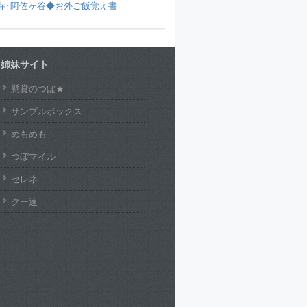
寺･阿佐ヶ谷◆お外ご飯覚え書
姉妹サイト
懸賞のつぼ★
サンプルボックス
めもめも
つぼマイル
セレネ
クー速