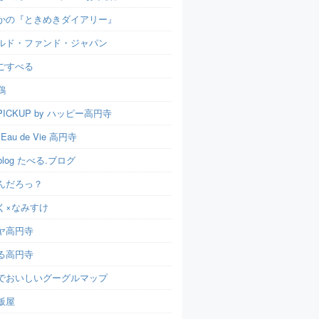
かの『ときめきダイアリー』
ルド・ファンド・ジャパン
ごすぺる
鶏
ICKUP by ハッピー高円寺
t Eau de Vie 高円寺
u.blog たべる.ブログ
んだろっ？
く×なみすけ
ヤ高円寺
る高円寺
でおいしいグーグルマップ
飯屋