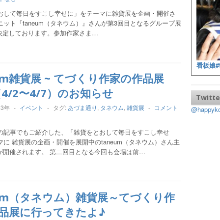
おして毎日をすこし幸せに」をテーマに雑貨展を企画・開催さ
ニット『taneum（タネウム）』さんが第3回目となるグループ展
決定しております。参加作家さま…
看板娘#
eum雑貨展 ~ てづくり作家の作品展
2（4/2〜4/7）のお知らせ
Twitte
13年
-
イベント
-
タグ:
あづま通り
,
タネウム
,
雑貨展
-
コメント
@happy
の記事でもご紹介した、「雑貨をとおして毎日をすこし幸せ
に 雑貨展の企画・開催を展開中のtaneum（タネウム）さん主
が開催されます。 第二回目となる今回も会場は前…
eum（タネウム）雑貨展～てづくり作
品展に行ってきたよ♪