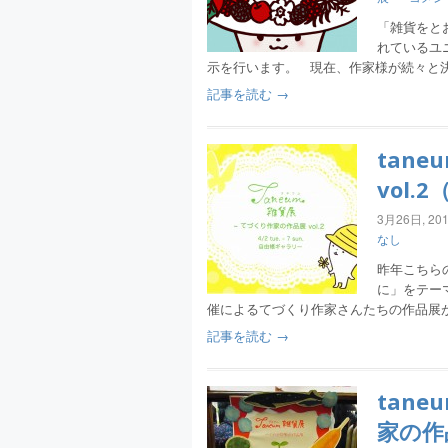
「雑貨をと
れているユ
示を行います。 現在、作家様が続々と
記事を読む →
tan
vol.
3月26日, 20
なし
昨年こちら
に」をテーマ
催によるてづくり作家さんたちの作品展
記事を読む →
tan
家の作