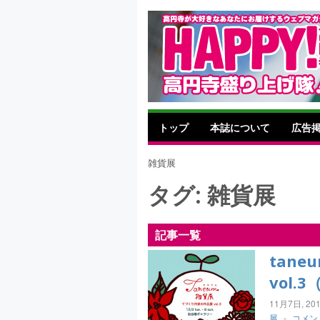
トップ
本誌について
広告
雑貨展
タグ:
雑貨展
記事一覧
tan
vol.
11月7日, 20
展
-
コメン