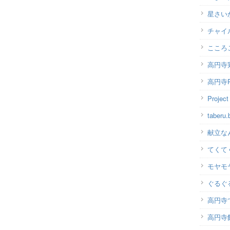
星さい
チャイ
こころ
高円寺
高円寺P
Projec
taber
献立な
てくて
モヤモ
ぐるぐ
高円寺
高円寺