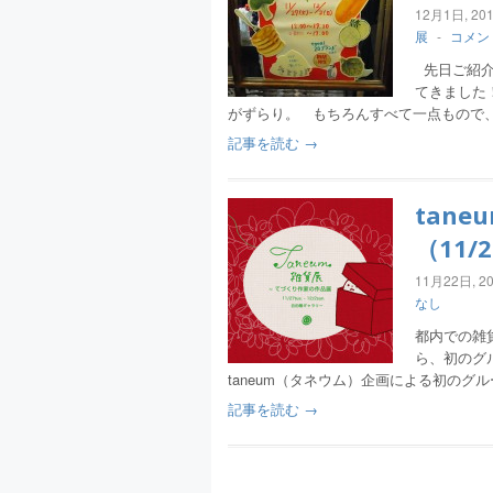
12月1日, 20
展
-
コメン
先日ご紹介
てきました
がずらり。 もちろんすべて一点もので
記事を読む →
tan
（11/
11月22日, 2
なし
都内での雑貨
ら、初のグ
taneum（タネウム）企画による初の
記事を読む →