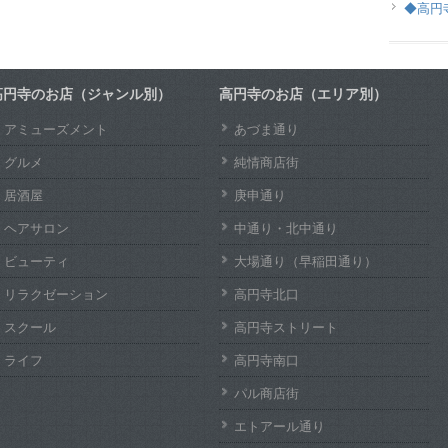
◆高円
高円寺のお店（ジャンル別）
高円寺のお店（エリア別）
アミューズメント
あづま通り
グルメ
純情商店街
居酒屋
庚申通り
ヘアサロン
中通り・北中通り
ビューティ
大場通り（早稲田通り）
リラクゼーション
高円寺北口
スクール
高円寺ストリート
ライフ
高円寺南口
パル商店街
エトアール通り