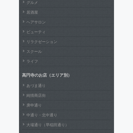
グルメ
居酒屋
ヘアサロン
ビューティ
リラクゼーション
スクール
ライフ
高円寺のお店（エリア別）
あづま通り
純情商店街
庚申通り
中通り・北中通り
大場通り（早稲田通り）