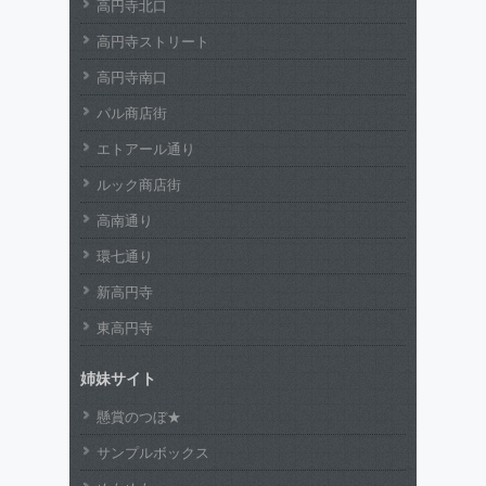
高円寺北口
高円寺ストリート
高円寺南口
パル商店街
エトアール通り
ルック商店街
高南通り
環七通り
新高円寺
東高円寺
姉妹サイト
懸賞のつぼ★
サンプルボックス