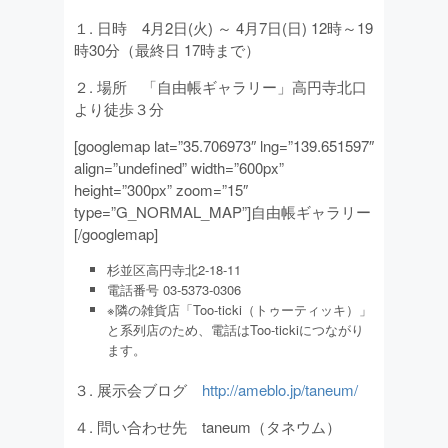
１. 日時 4月2日(火) ～ 4月7日(日) 12時～19
時30分（最終日 17時まで）
２. 場所 「自由帳ギャラリー」高円寺北口
より徒歩３分
[googlemap lat=”35.706973″ lng=”139.651597″
align=”undefined” width=”600px”
height=”300px” zoom=”15″
type=”G_NORMAL_MAP”]自由帳ギャラリー
[/googlemap]
杉並区高円寺北2-18-11
電話番号 03-5373-0306
※隣の雑貨店「Too-ticki（トゥーティッキ）」
と系列店のため、電話はToo-tickiにつながり
ます。
３. 展示会ブログ
http://ameblo.jp/taneum/
４. 問い合わせ先 taneum（タネウム）