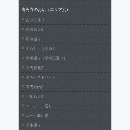
高円寺のお店（エリア別）
あづま通り
純情商店街
庚申通り
中通り・北中通り
大場通り（早稲田通り）
高円寺北口
高円寺ストリート
高円寺南口
パル商店街
エトアール通り
ルック商店街
高南通り