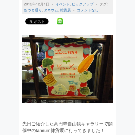
2012年12月1日
-
イベント
,
ピックアップ
-
タグ:
あづま通り
,
タネウム
,
雑貨展
-
コメントなし
先日ご紹介した高円寺自由帳ギャラリーで開
催中のtaneum雑貨展に行ってきました！