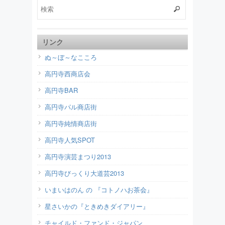
リンク
ぬ～ぼ～なこころ
高円寺西商店会
高円寺BAR
高円寺パル商店街
高円寺純情商店街
高円寺人気SPOT
高円寺演芸まつり2013
高円寺びっくり大道芸2013
いまいはのん の 『コトノハお茶会』
星さいかの『ときめきダイアリー』
チャイルド・ファンド・ジャパン