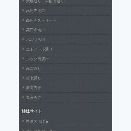
大場通り（早稲田通り）
高円寺北口
高円寺ストリート
高円寺南口
パル商店街
エトアール通り
ルック商店街
高南通り
環七通り
新高円寺
東高円寺
姉妹サイト
懸賞のつぼ★
サンプルボックス