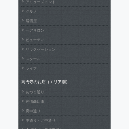
アミューズメント
グルメ
居酒屋
ヘアサロン
ビューティ
リラクゼーション
スクール
ライフ
高円寺のお店（エリア別）
あづま通り
純情商店街
庚申通り
中通り・北中通り