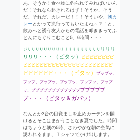
あ、そうか！食べ物に釣られてみればいいん
だ！それなら起きれるはず！そうか、そう
だ、それだ、カレーだ！！！そういや、
朝カ
レー
とかって流行ってもいたよね～？！と、
飲みへと誘う友人からの電話を叩ききってふ
とんにもぐりこむこと5、6時間・・・
リリリ
ジリリリリリリリリリリリリリリリリリリ
（ピタッ）
リリリ・・・
ピピピピピピ
ピピ
ピピピピピピピピピピピピピピピピピピピピピピ
（ピタッ）
ピピピピピピ・・・
プップッ、
プップ、プップッ、プップッ、プップッ、プップ
プププププ
ッ、ププププププププププププ
（ピタッ＆ガバッ）
プ・・・
なんとか3台の目覚ましを止めカーテンを開
けるとそこはまがうことなき夏でした。時間
はちょうど朝の5時、さわやかな朝の空気に
誘われるまま、Ｔシャツでかけ出します。