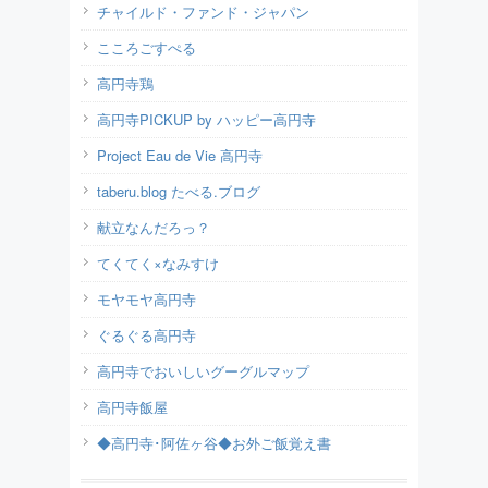
チャイルド・ファンド・ジャパン
こころごすぺる
高円寺鶏
高円寺PICKUP by ハッピー高円寺
Project Eau de Vie 高円寺
taberu.blog たべる.ブログ
献立なんだろっ？
てくてく×なみすけ
モヤモヤ高円寺
ぐるぐる高円寺
高円寺でおいしいグーグルマップ
高円寺飯屋
◆高円寺･阿佐ヶ谷◆お外ご飯覚え書