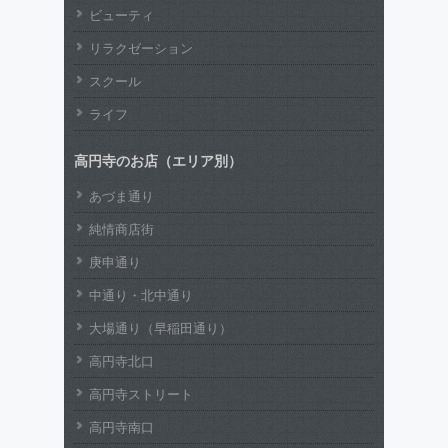
ビューティ
リラクゼーション
スクール
ライフ
高円寺のお店（エリア別）
あづま通り
純情商店街
庚申通り
中通り・北中通り
大場通り（早稲田通り）
高円寺北口
高円寺ストリート
高円寺南口