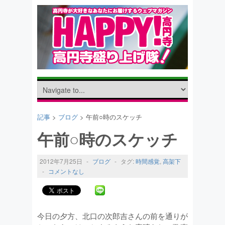
記事
>
ブログ
> 午前○時のスケッチ
午前○時のスケッチ
2012年7月25日
-
ブログ
-
タグ:
時間感覚
,
高架下
-
コメントなし
今日の夕方、北口の次郎吉さんの前を通りが