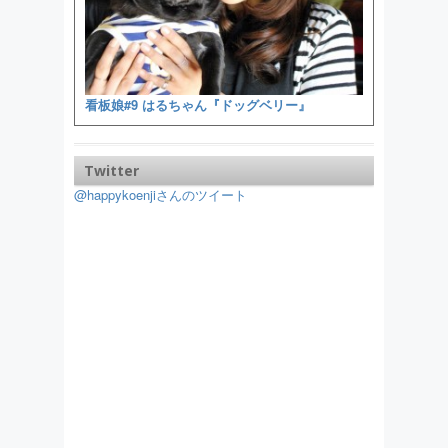
看板娘#9 はるちゃん『ドッグベリー』
Twitter
@happykoenjiさんのツイート