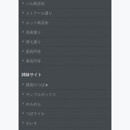
パル商店街
エトアール通り
ルック商店街
高南通り
環七通り
新高円寺
東高円寺
姉妹サイト
懸賞のつぼ★
サンプルボックス
めもめも
つぼマイル
セレネ