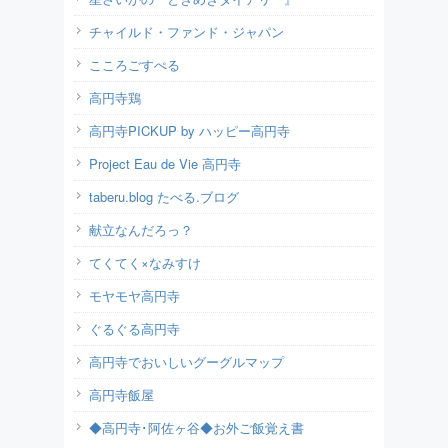
チャイルド・ファンド・ジャパン
こころごすぺる
高円寺鶏
高円寺PICKUP by ハッピー高円寺
Project Eau de Vie 高円寺
taberu.blog たべる.ブログ
献立なんだろっ？
てくてく×なみすけ
モヤモヤ高円寺
ぐるぐる高円寺
高円寺でおいしいグーグルマップ
高円寺飯屋
◆高円寺･阿佐ヶ谷◆お外ご飯覚え書