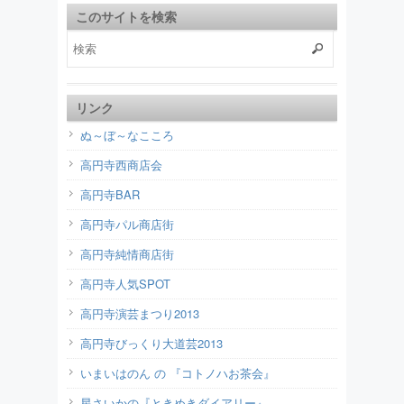
このサイトを検索
リンク
ぬ～ぼ～なこころ
高円寺西商店会
高円寺BAR
高円寺パル商店街
高円寺純情商店街
高円寺人気SPOT
高円寺演芸まつり2013
高円寺びっくり大道芸2013
いまいはのん の 『コトノハお茶会』
星さいかの『ときめきダイアリー』