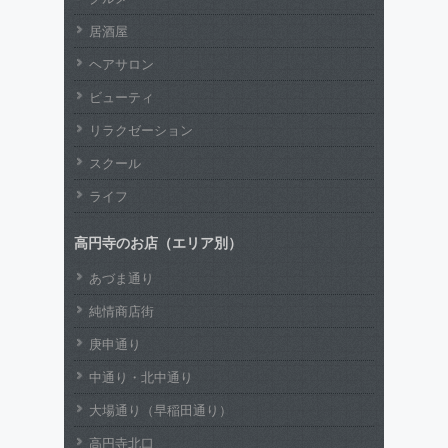
居酒屋
ヘアサロン
ビューティ
リラクゼーション
スクール
ライフ
高円寺のお店（エリア別）
あづま通り
純情商店街
庚申通り
中通り・北中通り
大場通り（早稲田通り）
高円寺北口