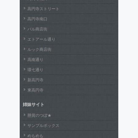
高円寺ストリート
高円寺南口
パル商店街
エトアール通り
ルック商店街
高南通り
環七通り
新高円寺
東高円寺
姉妹サイト
懸賞のつぼ★
サンプルボックス
めもめも