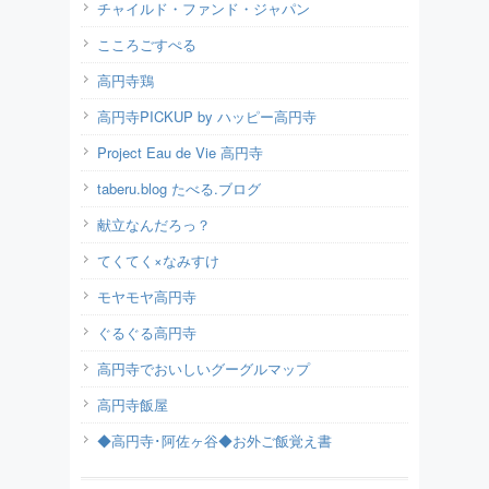
チャイルド・ファンド・ジャパン
こころごすぺる
高円寺鶏
高円寺PICKUP by ハッピー高円寺
Project Eau de Vie 高円寺
taberu.blog たべる.ブログ
献立なんだろっ？
てくてく×なみすけ
モヤモヤ高円寺
ぐるぐる高円寺
高円寺でおいしいグーグルマップ
高円寺飯屋
◆高円寺･阿佐ヶ谷◆お外ご飯覚え書