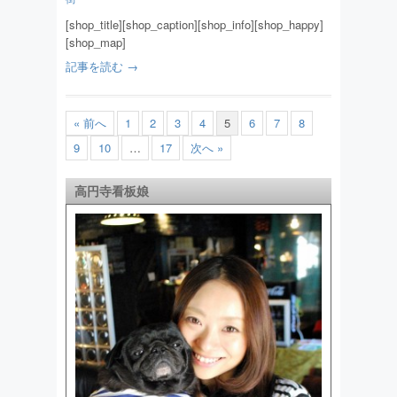
[shop_title][shop_caption][shop_info][shop_happy]
[shop_map]
記事を読む →
« 前へ
1
2
3
4
5
6
7
8
9
10
…
17
次へ »
高円寺看板娘