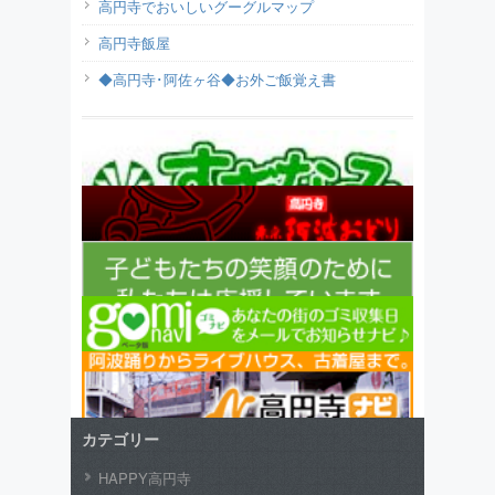
高円寺でおいしいグーグルマップ
高円寺飯屋
◆高円寺･阿佐ヶ谷◆お外ご飯覚え書
カテゴリー
HAPPY高円寺