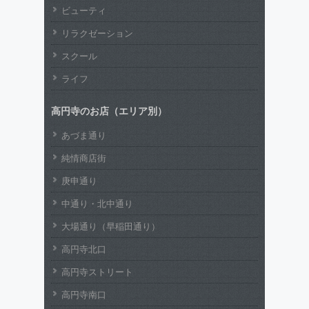
ビューティ
リラクゼーション
スクール
ライフ
高円寺のお店（エリア別）
あづま通り
純情商店街
庚申通り
中通り・北中通り
大場通り（早稲田通り）
高円寺北口
高円寺ストリート
高円寺南口