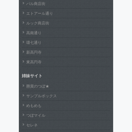
パル商店街
エトアール通り
ルック商店街
高南通り
環七通り
新高円寺
東高円寺
姉妹サイト
懸賞のつぼ★
サンプルボックス
めもめも
つぼマイル
セレネ