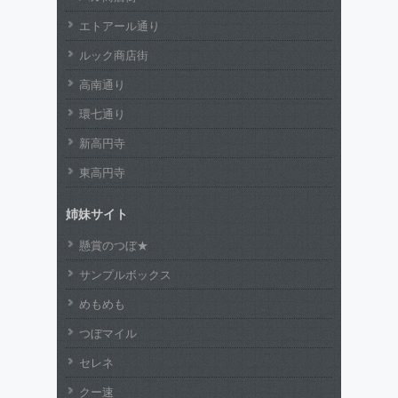
エトアール通り
ルック商店街
高南通り
環七通り
新高円寺
東高円寺
姉妹サイト
懸賞のつぼ★
サンプルボックス
めもめも
つぼマイル
セレネ
クー速