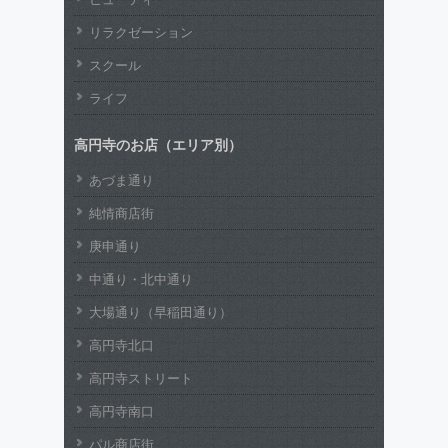
リラクゼーション
スクール
ライフ
高円寺のお店（エリア別）
あづま通り
純情商店街
庚申通り
中通り・北中通り
大場通り（早稲田通り）
高円寺北口
高円寺ストリート
高円寺南口
パル商店街