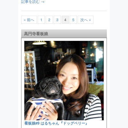
記事を読む →
« 前へ
1
2
3
4
5
次へ »
高円寺看板娘
看板娘#9 はるちゃん『ドッグベリー』