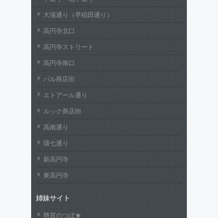
大場通り（早稲田通り）
高円寺北口
高円寺ストリート
高円寺南口
パル商店街
エトアール通り
ルック商店街
高南通り
環七通り
新高円寺
東高円寺
姉妹サイト
懸賞のつぼ★