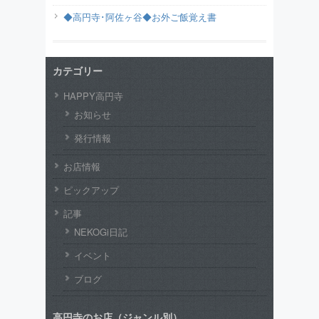
◆高円寺･阿佐ヶ谷◆お外ご飯覚え書
カテゴリー
HAPPY高円寺
お知らせ
発行情報
お店情報
ピックアップ
記事
NEKOGi日記
イベント
ブログ
高円寺のお店（ジャンル別）