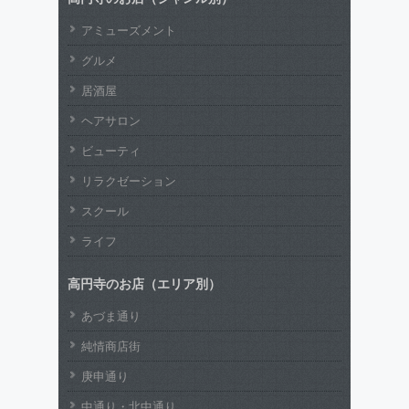
アミューズメント
グルメ
居酒屋
ヘアサロン
ビューティ
リラクゼーション
スクール
ライフ
高円寺のお店（エリア別）
あづま通り
純情商店街
庚申通り
中通り・北中通り