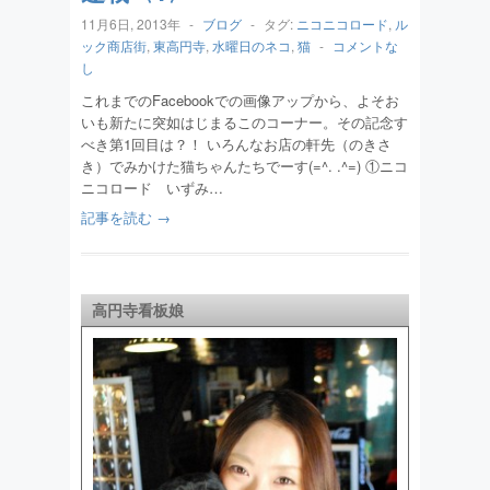
11月6日, 2013年
-
ブログ
-
タグ:
ニコニコロード
,
ル
ック商店街
,
東高円寺
,
水曜日のネコ
,
猫
-
コメントな
し
これまでのFacebookでの画像アップから、よそお
いも新たに突如はじまるこのコーナー。その記念す
べき第1回目は？！ いろんなお店の軒先（のきさ
き）でみかけた猫ちゃんたちでーす(=^. .^=) ①ニコ
ニコロード いずみ…
記事を読む →
高円寺看板娘