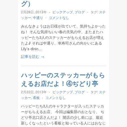
グ）
2月28日, 2013年
-
ピックアップ
,
ブログ
-
タグ:
ステ
ッカー
,
中通り
-
コメントなし
みんなきょうはお日様が出ていて、気持ちよかった
ね！ そんな気持ちいい春の天気の中、またまたハ
ッピーたち3人のステッカーがもらえるお店が増え
たよ♪ それは中通り、幸寿司さんの向かいにある
Lily’s dinin…
記事を読む →
ハッピーのステッカーがもら
えるお店だよ！④ぢどり亭
2月22日, 2013年
-
ピックアップ
,
ブログ
-
タグ:
ステ
ッカー
,
看板
-
コメントなし
ハッピーたち3人のキャラクターが入ったステッカ
ーがもらえるお店、 今回は編集部のおとなり、 ぢ
どり亭北口店さんだよ！ 開店の少し前には、最近
新しくなったという看板と知っている人にはおなじ