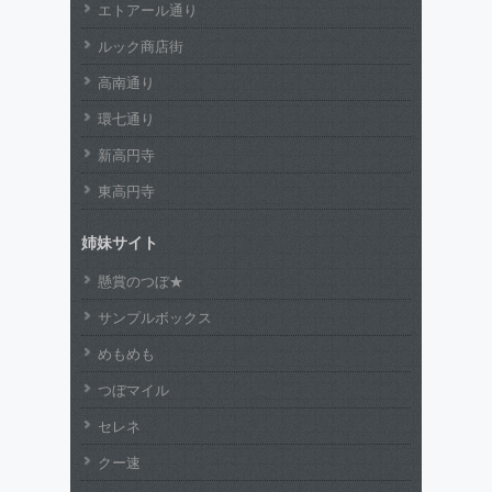
エトアール通り
ルック商店街
高南通り
環七通り
新高円寺
東高円寺
姉妹サイト
懸賞のつぼ★
サンプルボックス
めもめも
つぼマイル
セレネ
クー速