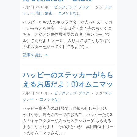
2月5日, 2013年
-
ピックアップ
,
ブログ
-
タグ:
ステ
ッカー
,
南口
,
猿魂
-
コメントなし
ハッピーたち3人のキャラクターが入ったステッカ
ーがもらえるお店、 今回は座・高円寺のちかくに
ある、アジアン創作居酒屋の猿魂（モンキーソウ
ル）さんだよ！ わーい、入り口にはこうしてぼく
のポスターを貼ってくれてるよ(^^) …
記事を読む →
ハッピーのステッカーがもら
えるお店だよ！①オムニマッ
2月4日, 2013年
-
ピックアップ
,
ブログ
-
タグ:
ステ
ッカー
-
コメントなし
ハッピー高円寺の2月号でもお知らせしたとおり、
今月から、高円寺の一部のお店で、ハッピーたち3
人のキャラクターが入ったステッカーが もらえる
ようになったよ！ そのひとつが、高円寺ストリー
トのオムニマッさん。…