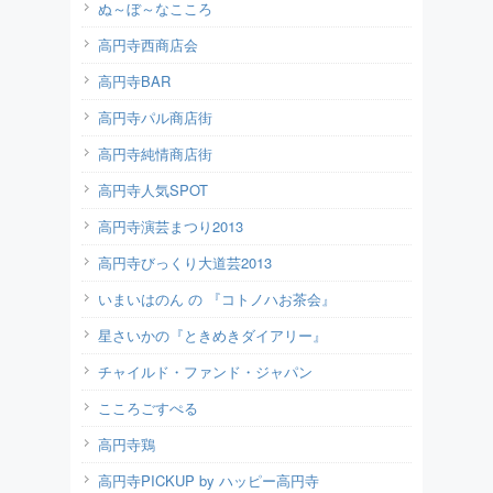
ぬ～ぼ～なこころ
高円寺西商店会
高円寺BAR
高円寺パル商店街
高円寺純情商店街
高円寺人気SPOT
高円寺演芸まつり2013
高円寺びっくり大道芸2013
いまいはのん の 『コトノハお茶会』
星さいかの『ときめきダイアリー』
チャイルド・ファンド・ジャパン
こころごすぺる
高円寺鶏
高円寺PICKUP by ハッピー高円寺