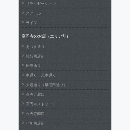
リラクゼーション
スクール
ライフ
高円寺のお店（エリア別）
あづま通り
純情商店街
庚申通り
中通り・北中通り
大場通り（早稲田通り）
高円寺北口
高円寺ストリート
高円寺南口
パル商店街