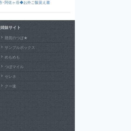
寺･阿佐ヶ谷◆お外ご飯覚え書
姉妹サイト
懸賞のつぼ★
サンプルボックス
めもめも
つぼマイル
セレネ
クー速