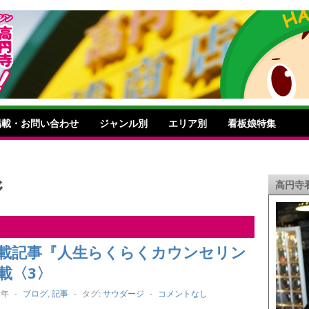
掲載・お問い合わせ
ジャンル別
エリア別
看板娘特集
ジ
高円寺
載記事『人生らくらくカウンセリン
載〈3〉
3年
-
ブログ
,
記事
-
タグ:
サウダージ
-
コメントなし