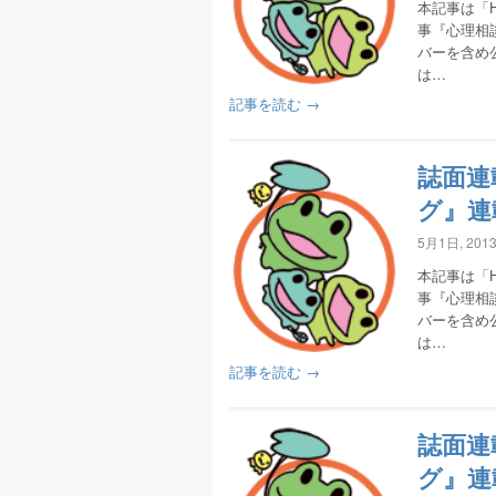
本記事は「H
事『心理相
バーを含め
は…
記事を読む →
誌面連
グ』連
5月1日, 201
本記事は「H
事『心理相
バーを含め
は…
記事を読む →
誌面連
グ』連