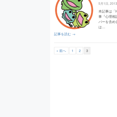
5月1日, 201
本記事は「H
事『心理相
バーを含め
は…
記事を読む →
« 前へ
1
2
3