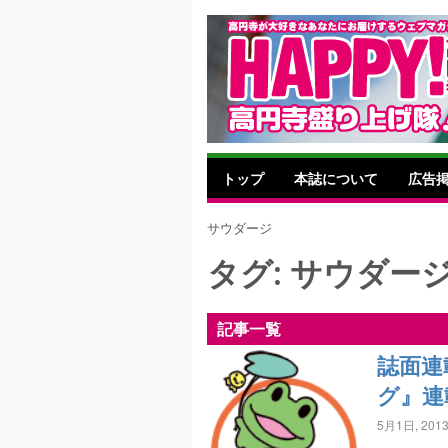
トップ
本誌について
広告
サウダージ
タグ:
サウダー
記事一覧
誌面連
グ』連
5月1日, 201