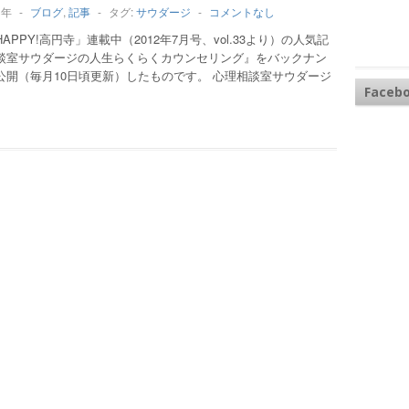
3年
-
ブログ
,
記事
-
タグ:
サウダージ
-
コメントなし
APPY!高円寺」連載中（2012年7月号、vol.33より）の人気記
談室サウダージの人生らくらくカウンセリング』をバックナン
公開（毎月10日頃更新）したものです。 心理相談室サウダージ
Faceb