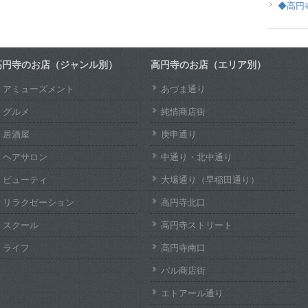
◆高円
高円寺のお店（ジャンル別）
高円寺のお店（エリア別）
アミューズメント
あづま通り
グルメ
純情商店街
居酒屋
庚申通り
ヘアサロン
中通り・北中通り
ビューティ
大場通り（早稲田通り）
リラクゼーション
高円寺北口
スクール
高円寺ストリート
ライフ
高円寺南口
パル商店街
エトアール通り