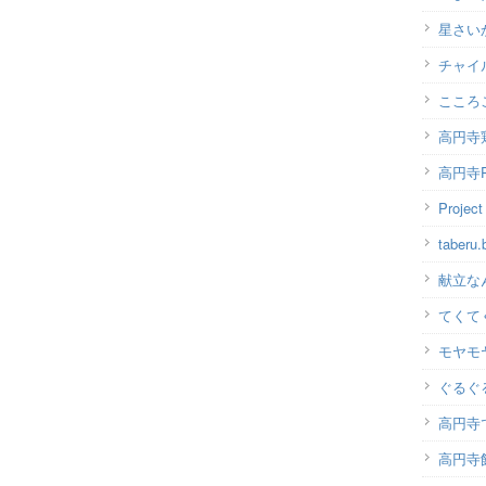
星さい
チャイ
こころ
高円寺
高円寺P
Projec
taber
献立な
てくて
モヤモ
ぐるぐ
高円寺
高円寺