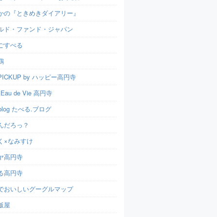
かの『ときめきダイアリー』
ルド・ファンド・ジャパン
ごすぺる
鶏
ICKUP by ハッピー高円寺
t Eau de Vie 高円寺
u.blog たべる.ブログ
んだろっ？
く×なみすけ
ヤ高円寺
る高円寺
でおいしいグーグルマップ
飯屋