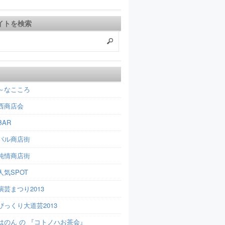
イトを検索
～なこころ
西商店会
AR
パル商店街
純情商店街
人気SPOT
芸まつり2013
びっくり大道芸2013
はのん の 『コトノハお茶会』