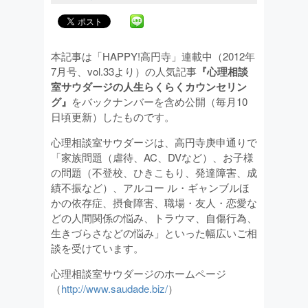
本記事は「HAPPY!高円寺」連載中（2012年
7月号、vol.33より）の人気記事
『心理相談
室サウダージの人生らくらくカウンセリン
グ』
をバックナンバーを含め公開（毎月10
日頃更新）したものです。
心理相談室サウダージは、高円寺庚申通りで
「家族問題（虐待、AC、DVなど）、お子様
の問題（不登校、ひきこもり、発達障害、成
績不振など）、アルコー ル・ギャンブルほ
かの依存症、摂食障害、職場・友人・恋愛な
どの人間関係の悩み、トラウマ、自傷行為、
生きづらさなどの悩み」といった幅広いご相
談を受けています。
心理相談室サウダージのホームページ
（
http://www.saudade.biz/
）