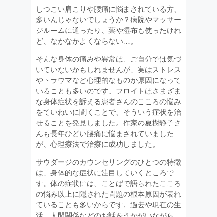
しつこい肩こりや腰痛に悩まされている方、
多いんじゃないでしょうか？病院やマッサー
ジルームに通ったり、薬や湿布も使ったけれ
ど、なかなかよくならない…。
そんな身体の痛みや異常は、ご自分では気づ
いていないかもしれませんが、実はストレス
やトラウマなど心理的なものが原因になって
いることも多いのです。フロイトはさまざま
な身体症状を訴える患者さんのこころの悩み
をていねいに聞くことで、そういう症状を治
せることを発見しました。作家の夏樹静子さ
んも長年ひどい腰痛に悩まされていました
が、心理療法で治療に成功しました。
サウダージのカウンセリングのひとつの特徴
は、身体的な症状に注目していくところで
す。体の症状には、ことばで語られたこころ
の悩み以上に隠された問題の根本原因が表れ
ていることも多いからです。過去や現在の生
活、人間関係などのお話をうかがいながら、