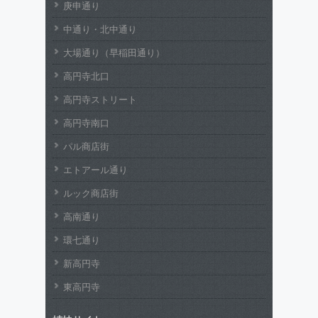
庚申通り
中通り・北中通り
大場通り（早稲田通り）
高円寺北口
高円寺ストリート
高円寺南口
パル商店街
エトアール通り
ルック商店街
高南通り
環七通り
新高円寺
東高円寺