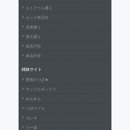
エトアール通り
ルック商店街
高南通り
環七通り
新高円寺
東高円寺
姉妹サイト
懸賞のつぼ★
サンプルボックス
めもめも
つぼマイル
セレネ
クー速