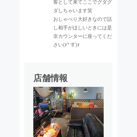
客として来てここでグダグ
ダしちゃいます笑
おしゃべり大好きなので話
し相手がほしいときには是
非カウンターに座ってくだ
さい(۶* ‘ꆚ’)۶
店舗情報