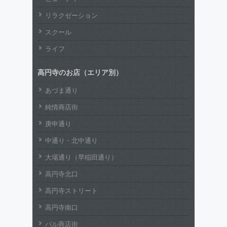
リラクゼーション
スクール
ライフ
高円寺のお店（エリア別）
あづま通り
純情商店街
庚申通り
中通り・北中通り
大場通り（早稲田通り）
高円寺北口
高円寺ストリート
高円寺南口
パル商店街