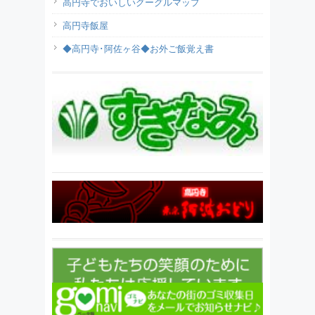
高円寺でおいしいグーグルマップ
高円寺飯屋
◆高円寺･阿佐ヶ谷◆お外ご飯覚え書