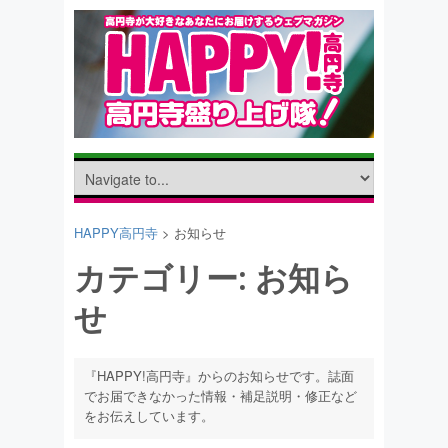
HAPPY高円寺
>
お知らせ
カテゴリー:
お知ら
せ
『HAPPY!高円寺』からのお知らせです。誌面
でお届できなかった情報・補足説明・修正など
をお伝えしています。