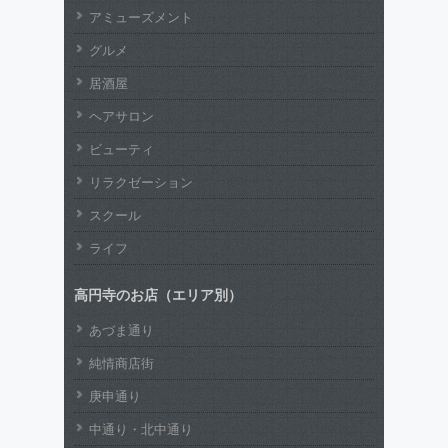
アミューズメント
グルメ
居酒屋
ヘアサロン
ビューティ
リラクゼーション
スクール
ライフ
高円寺のお店（エリア別）
あづま通り
純情商店街
庚申通り
中通り・北中通り