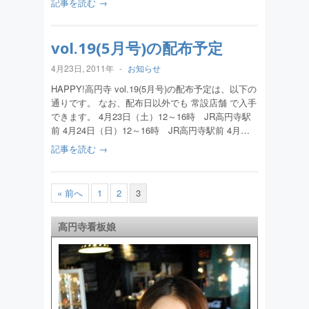
記事を読む →
vol.19(5月号)の配布予定
4月23日, 2011年
-
お知らせ
HAPPY!高円寺 vol.19(5月号)の配布予定は、以下の
通りです。 なお、配布日以外でも 常設店舗 で入手
できます。 4月23日（土）12～16時 JR高円寺駅
前 4月24日（日）12～16時 JR高円寺駅前 4月…
記事を読む →
« 前へ
1
2
3
高円寺看板娘