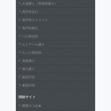
大場通り（早稲田通り）
高円寺北口
高円寺ストリート
高円寺南口
パル商店街
エトアール通り
ルック商店街
高南通り
環七通り
新高円寺
東高円寺
姉妹サイト
懸賞のつぼ★