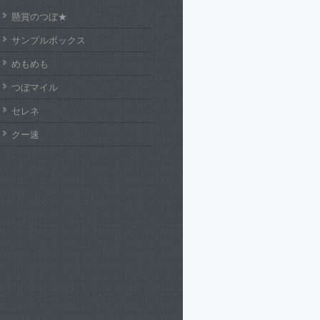
懸賞のつぼ★
サンプルボックス
めもめも
つぼマイル
セレネ
クー速