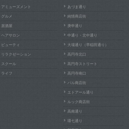
アミューズメント
あづま通り
グルメ
純情商店街
居酒屋
庚申通り
ヘアサロン
中通り・北中通り
ビューティ
大場通り（早稲田通り）
リラクゼーション
高円寺北口
スクール
高円寺ストリート
ライフ
高円寺南口
パル商店街
エトアール通り
ルック商店街
高南通り
環七通り