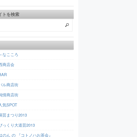
イトを検索
～なこころ
西商店会
AR
パル商店街
純情商店街
人気SPOT
芸まつり2013
びっくり大道芸2013
はのん の 『コトノハお茶会』