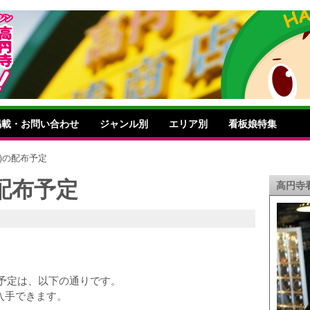
掲載・お問い合わせ
ジャンル別
エリア別
看板娘特集
月号)の配布予定
)の配布予定
高円寺
)の配布予定は、以下の通りです。
入手できます。