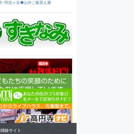
寺･阿佐ヶ谷◆お外ご飯覚え書
姉妹サイト