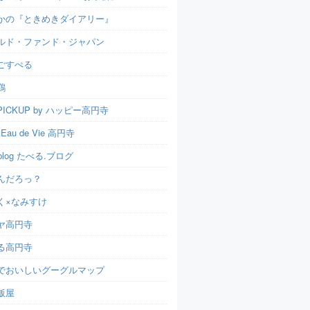
かの『ときめきダイアリー』
ルド・ファンド・ジャパン
ごすぺる
鶏
ICKUP by ハッピー高円寺
t Eau de Vie 高円寺
u.blog たべる.ブログ
んだろっ？
く×なみすけ
ヤ高円寺
る高円寺
でおいしいグーグルマップ
飯屋