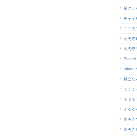
星さい
チャイ
こころ
高円寺
高円寺P
Projec
taber
献立な
てくて
モヤモ
ぐるぐ
高円寺
高円寺