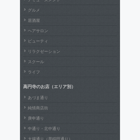
グルメ
居酒屋
ヘアサロン
ビューティ
リラクゼーション
スクール
ライフ
高円寺のお店（エリア別）
あづま通り
純情商店街
庚申通り
中通り・北中通り
大場通り（早稲田通り）