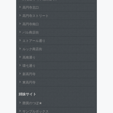
高円寺北口
高円寺ストリート
高円寺南口
パル商店街
エトアール通り
ルック商店街
高南通り
環七通り
新高円寺
東高円寺
姉妹サイト
懸賞のつぼ★
サンプルボックス