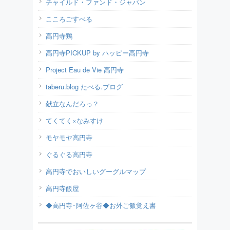
チャイルド・ファンド・ジャパン
こころごすぺる
高円寺鶏
高円寺PICKUP by ハッピー高円寺
Project Eau de Vie 高円寺
taberu.blog たべる.ブログ
献立なんだろっ？
てくてく×なみすけ
モヤモヤ高円寺
ぐるぐる高円寺
高円寺でおいしいグーグルマップ
高円寺飯屋
◆高円寺･阿佐ヶ谷◆お外ご飯覚え書