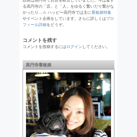
る高円寺の「店」と「人」をゆるく繋いだり繋がな
かったり…☆ ハッピー高円寺では主に
看板娘特集
やイベント企画をしています。さらに詳しくは
プロ
フィール詳細
をどうぞ。
コメントを残す
コメントを投稿するには
ログイン
してください。
高円寺看板娘