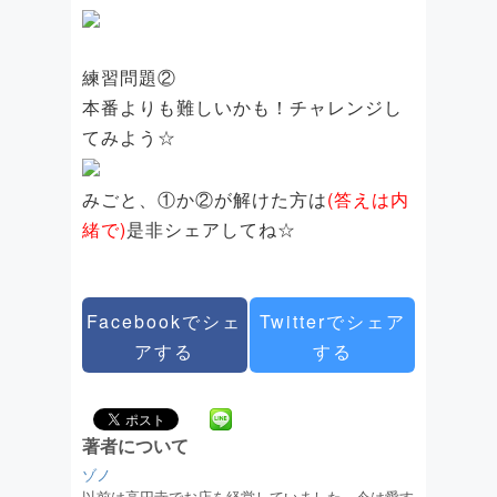
練習問題②
本番よりも難しいかも！チャレンジし
てみよう☆
みごと、①か②が解けた方は
(答えは内
緒で)
是非シェアしてね☆
Facebookでシェ
Twitterでシェア
アする
する
著者について
ゾノ
以前は高円寺でお店を経営していました。今は愛す