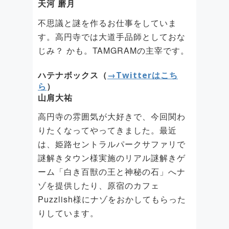
天河 磨月
不思議と謎を作るお仕事をしていま
す。高円寺では大道手品師としておな
じみ？ かも。TAMGRAMの主宰です。
ハテナボックス（
→Twitterはこち
ら
）
山肩大祐
高円寺の雰囲気が大好きで、今回関わ
りたくなってやってきました。最近
は、姫路セントラルパークサファリで
謎解きタウン様実施のリアル謎解きゲ
ーム「白き百獣の王と神秘の石」へナ
ゾを提供したり、原宿のカフェ
Puzzlish様にナゾをおかしてもらった
りしています。