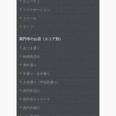
ビューティ
リラクゼーション
スクール
ライフ
高円寺のお店（エリア別）
あづま通り
純情商店街
庚申通り
中通り・北中通り
大場通り（早稲田通り）
高円寺北口
高円寺ストリート
高円寺南口