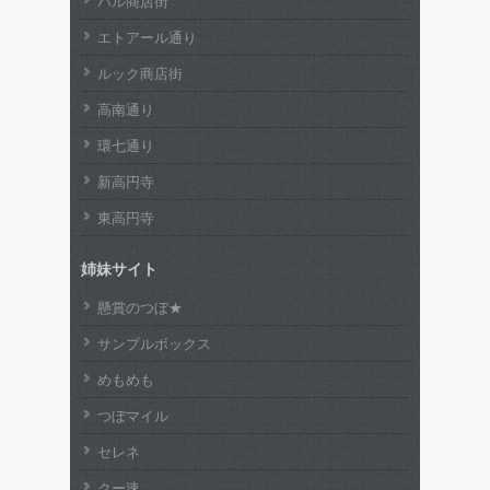
パル商店街
エトアール通り
ルック商店街
高南通り
環七通り
新高円寺
東高円寺
姉妹サイト
懸賞のつぼ★
サンプルボックス
めもめも
つぼマイル
セレネ
クー速