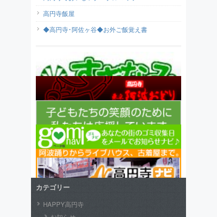
高円寺飯屋
◆高円寺･阿佐ヶ谷◆お外ご飯覚え書
カテゴリー
HAPPY高円寺
お知らせ