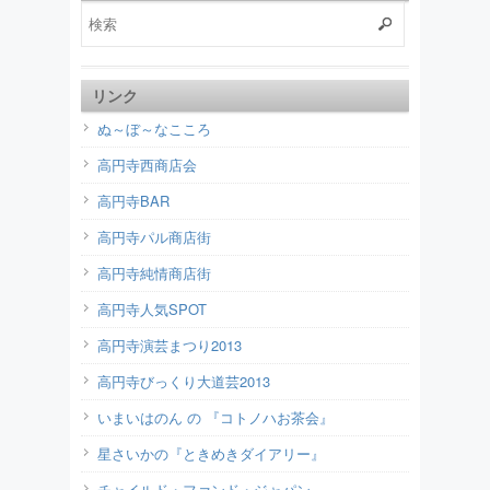
リンク
ぬ～ぼ～なこころ
高円寺西商店会
高円寺BAR
高円寺パル商店街
高円寺純情商店街
高円寺人気SPOT
高円寺演芸まつり2013
高円寺びっくり大道芸2013
いまいはのん の 『コトノハお茶会』
星さいかの『ときめきダイアリー』
チャイルド・ファンド・ジャパン