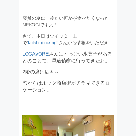
突然の夏に、冷たい何かが食べたくなった
NEKOGiですよ！
さて、本日はツイッター上
で‘
kuishinbousagi
’さんから情報をいただき
LOCAVORE
さんにすっごい氷菓子がある
とのことで、早速偵察に行ってきたお。
2階の席は広々～
窓からはルック商店街がチラ見できるロ
ケーション。