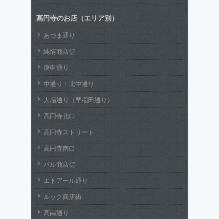
高円寺のお店（エリア別）
あづま通り
純情商店街
庚申通り
中通り・北中通り
大場通り（早稲田通り）
高円寺北口
高円寺ストリート
高円寺南口
パル商店街
エトアール通り
ルック商店街
高南通り