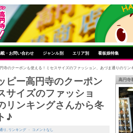
掲載・お問い合わせ
ジャンル別
エリア別
看板娘特集
高円寺のクーポンも使える！ミセスサイズのファッション、あづま通りのリン
ッピー高円寺のクーポン
高円寺
スサイズのファッショ
のリンキングさんから冬
ト♪
通り
,
リンキング
-
コメントなし