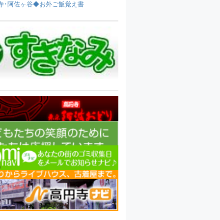
寺･阿佐ヶ谷◆お外ご飯覚え書