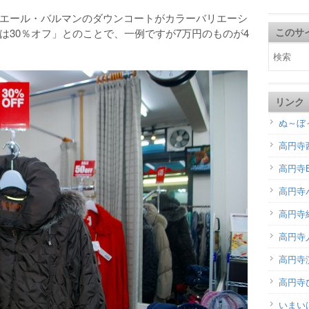
エール・バルマンのダウンコートがカラーバリエーシ
は30％オフ」とのことで、一例ですが7万円のものが4
このサ
リンク
ぬ～ぼ
高円寺
高円寺B
高円寺
高円寺
高円寺
高円寺演
高円寺
いまい