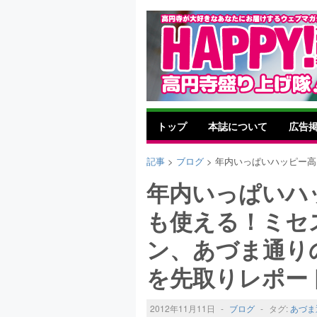
トップ
本誌について
広告
記事
>
ブログ
> 年内いっぱいハッピー
年内いっぱいハ
も使える！ミセ
ン、あづま通り
を先取りレポー
2012年11月11日
-
ブログ
-
タグ:
あづま