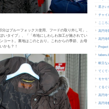
星さい
チャイ
こころ
皮部分はブルーフォックス使用、フードの取り外し可」、
高円寺
ぽいタイプ」、「「布地にしわしわ加工が施されてい
高円寺P
ンコート。裏地はこのとおり。これからの季節、お母
いかも？！
Projec
taber
献立な
てくて
モヤモ
ぐるぐ
高円寺
高円寺