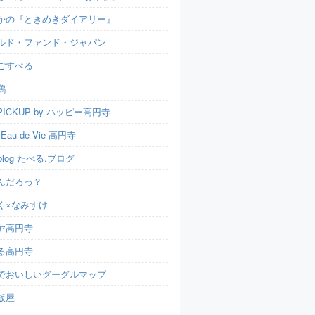
かの『ときめきダイアリー』
ルド・ファンド・ジャパン
ごすぺる
鶏
ICKUP by ハッピー高円寺
t Eau de Vie 高円寺
u.blog たべる.ブログ
んだろっ？
く×なみすけ
ヤ高円寺
る高円寺
でおいしいグーグルマップ
飯屋