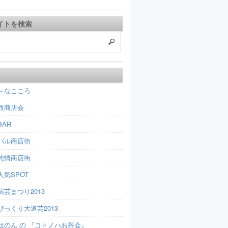
イトを検索
～なこころ
西商店会
AR
パル商店街
純情商店街
人気SPOT
芸まつり2013
びっくり大道芸2013
はのん の 『コトノハお茶会』