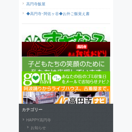
高円寺飯屋
◆高円寺･阿佐ヶ谷◆お外ご飯覚え書
カテゴリー
HAPPY高円寺
お知らせ