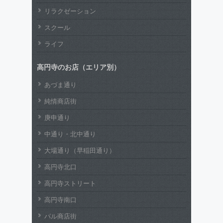
リラクゼーション
スクール
ライフ
高円寺のお店（エリア別）
あづま通り
純情商店街
庚申通り
中通り・北中通り
大場通り（早稲田通り）
高円寺北口
高円寺ストリート
高円寺南口
パル商店街