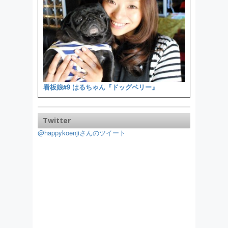
看板娘#9 はるちゃん『ドッグベリー』
Twitter
@happykoenjiさんのツイート