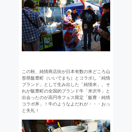
この秋、純情商店街が日本有数の米どころ山
形県飯豊町（いいでまち）とコラボし「純情
ブランド」として生み出した「純情米」。そ
れが飯豊町の全国的ブランド牛「米沢牛」と
出会ったのが高円寺フェス限定「飯豊・純情
コラボ丼」！牛のようなよだれが・・・おっ
と失礼！