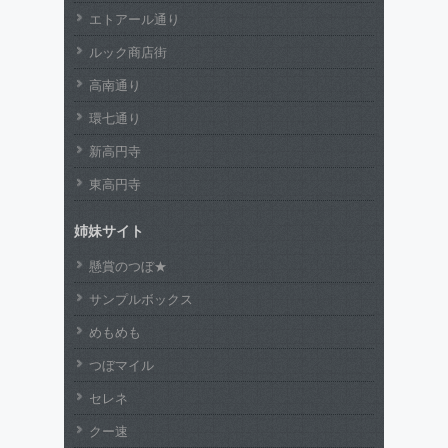
エトアール通り
ルック商店街
高南通り
環七通り
新高円寺
東高円寺
姉妹サイト
懸賞のつぼ★
サンプルボックス
めもめも
つぼマイル
セレネ
クー速