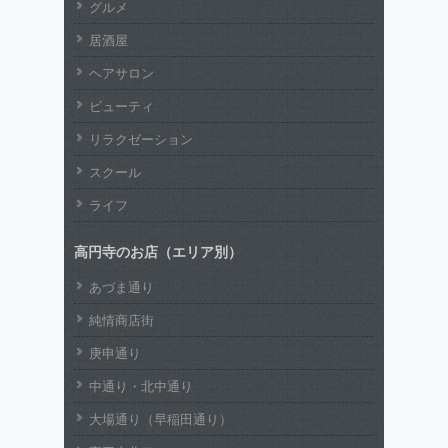
グルメ
居酒屋
ヘアサロン
ビューティ
リラクゼーション
スクール
ライフ
高円寺のお店（エリア別）
あづま通り
純情商店街
庚申通り
中通り・北中通り
大場通り（早稲田通り）