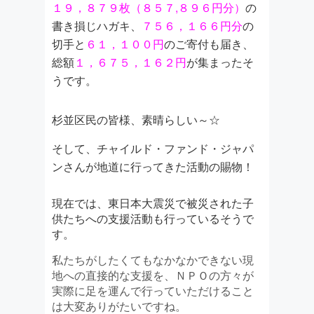
１９，８７９枚（８５７,８９６円分）
の
書き損じハガキ、
７５６，１６６円分
の
切手と
６１，１００円
のご寄付も届き、
総額
１，６７５，１６２円
が集まったそ
うです。
杉並区民の皆様、素晴らしい～☆
そして、チャイルド・ファンド・ジャパ
ンさんが地道に行ってきた活動の賜物！
現在では、東日本大震災で被災された子
供たちへの支援活動も行っているそうで
す。
私たちがしたくてもなかなかできない現
地への直接的な支援を、ＮＰＯの方々が
実際に足を運んで行っていただけること
は大変ありがたいですね。