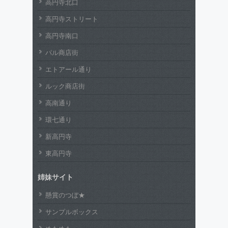
高円寺北口
高円寺ストリート
高円寺南口
パル商店街
エトアール通り
ルック商店街
高南通り
環七通り
新高円寺
東高円寺
姉妹サイト
懸賞のつぼ★
サンプルボックス