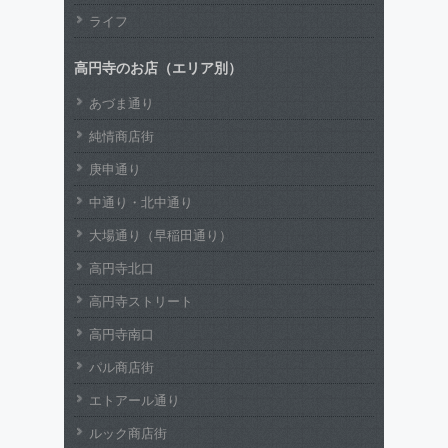
ライフ
高円寺のお店（エリア別）
あづま通り
純情商店街
庚申通り
中通り・北中通り
大場通り（早稲田通り）
高円寺北口
高円寺ストリート
高円寺南口
パル商店街
エトアール通り
ルック商店街