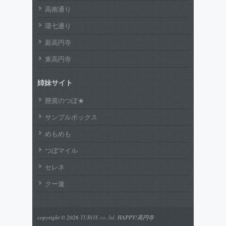
高南通り
環七通り
新高円寺
東高円寺
姉妹サイト
懸賞のつぼ★
サンプルボックス
めもめも
つぼマイル
セレネ
クー速
copyright © 2026
TUBOX co.,ltd.
HAPPY!高円寺