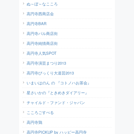
ぬ～ぼ～なこころ
高円寺西商店会
高円寺BAR
高円寺パル商店街
高円寺純情商店街
高円寺人気SPOT
高円寺演芸まつり2013
高円寺びっくり大道芸2013
いまいはのん の 『コトノハお茶会』
星さいかの『ときめきダイアリー』
チャイルド・ファンド・ジャパン
こころごすぺる
高円寺鶏
高円寺PICKUP by ハッピー高円寺