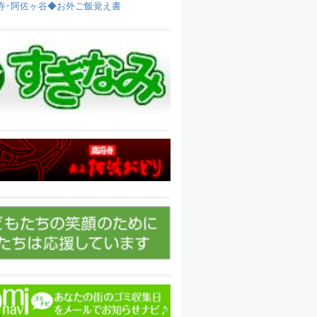
寺･阿佐ヶ谷◆お外ご飯覚え書