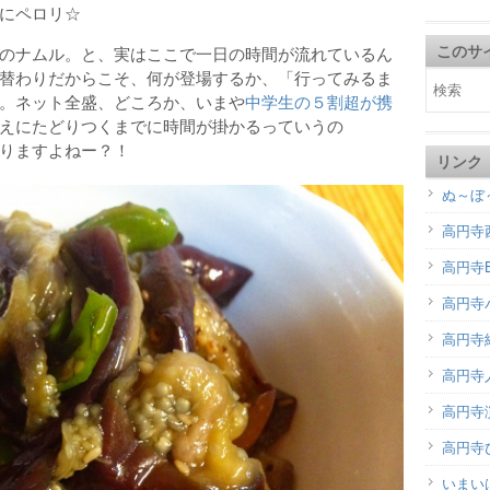
にペロリ☆
このサ
のナムル。と、実はここで一日の時間が流れているん
替わりだからこそ、何が登場するか、「行ってみるま
。ネット全盛、どころか、いまや
中学生の５割超が携
えにたどりつくまでに時間が掛かるっていうの
りますよねー？！
リンク
ぬ～ぼ
高円寺
高円寺B
高円寺
高円寺
高円寺
高円寺演
高円寺
いまい