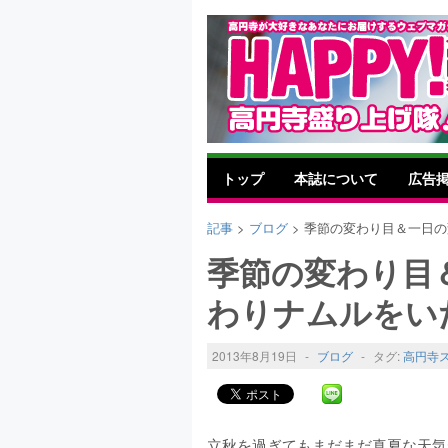
トップ
本誌について
広告
記事
>
ブログ
> 季節の変わり目＆一日
季節の変わり目
わりナムルをい
2013年8月19日
-
ブログ
-
タグ:
高円寺
立秋を過ぎてもまだまだ真夏な天気