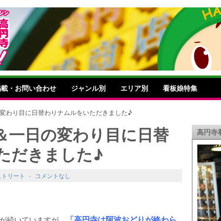
掲載・お問い合わせ
ジャンル別
エリア別
看板娘特集
の変わり目に日替わりナムルをいただきました♪
＆一日の変わり目に日替
高円寺
ただきました♪
ストリート
-
コメントなし
「高円寺は阿波おどりが終わら
が続いていますが、