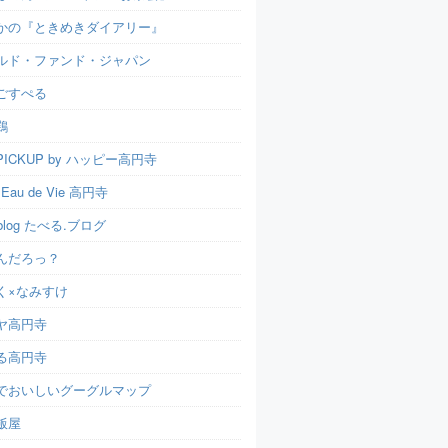
かの『ときめきダイアリー』
ルド・ファンド・ジャパン
ごすぺる
鶏
ICKUP by ハッピー高円寺
t Eau de Vie 高円寺
u.blog たべる.ブログ
んだろっ？
く×なみすけ
ヤ高円寺
る高円寺
でおいしいグーグルマップ
飯屋