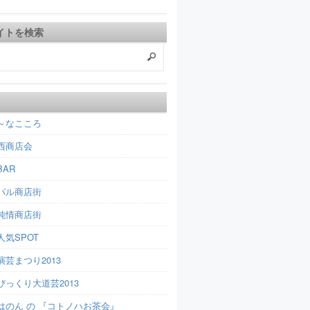
イトを検索
～なこころ
西商店会
AR
パル商店街
純情商店街
人気SPOT
芸まつり2013
びっくり大道芸2013
はのん の 『コトノハお茶会』