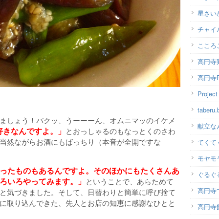
星さい
チャイ
こころ
高円寺
高円寺P
Projec
taber
ましょう！パクッ、うーーーん、オムニマッのイケメ
献立な
好きなんですよ。」
とおっしゃるのもなっとくのさわ
当然ながらお酒にもばっちり（本音が全開ですな
てくて
モヤモ
ったものもあるんですよ。そのほかにもたくさんあ
ぐるぐ
ろいろやってみます。」
ということで、あらためて
高円寺
と気づきました。そして、日替わりと簡単に呼び捨て
に取り込んできた、先人とお店の知恵に感謝なひとと
高円寺