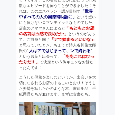
敵なエピソードを伺うことができました！そ
「世界
れは、このエスペラント語が目指す
中すべての人の国際補助語に」
という想い
にも負けないロマンティックなものでした。
「もともとお店
店主のアマヤさんによると
の名前は五感で決めたい」
というのがあっ
「アで始まるといいな」
て、ご自身と同じ
と思っていたとき、ちょうど詩人谷川俊太郎
人はアではじまって、ンで終わる
氏の”
”
「ああこれはぴっ
という言葉と出会って、
たりだ！」
で決定という胸キュンなお話だ
ったんです！
こうした偶然を楽しむというか、出会いを大
切になされるお店の中もこのとおり！そうし
た姿勢を写したかのような本、書籍用品、手
紙用品たちが並びます。まずは古書たち。