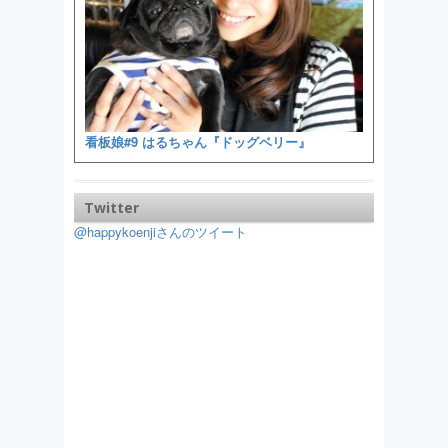
看板娘#9 はるちゃん『ドッグベリー』
Twitter
@happykoenjiさんのツイート