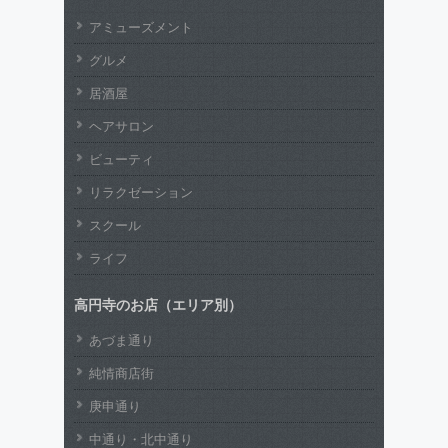
アミューズメント
グルメ
居酒屋
ヘアサロン
ビューティ
リラクゼーション
スクール
ライフ
高円寺のお店（エリア別）
あづま通り
純情商店街
庚申通り
中通り・北中通り