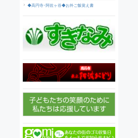
◆高円寺･阿佐ヶ谷◆お外ご飯覚え書