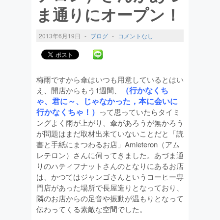
ま通りにオープン！
2013年6月19日
-
ブログ
-
コメントなし
梅雨ですから傘はいつも用意しているとはい
（行かなくち
え、開店からもう1週間、
ゃ、君に～、じゃなかった，本に会いに
行かなくちゃ！）
って思っていたらタイミ
ングよく雨が上がり、傘があろうが無かろう
が問題はまだ取材出来ていないことだと「読
書と手紙にまつわるお店」Amleteron（アム
レテロン）さんに伺ってきました。あづま通
りのハティフナットさんのとなりにあるお店
は、かつてはジャンゴさんというコーヒー専
門店があった場所で長屋造りとなっており、
隣のお店からの足音や振動が温もりとなって
伝わってくる素敵な空間でした。