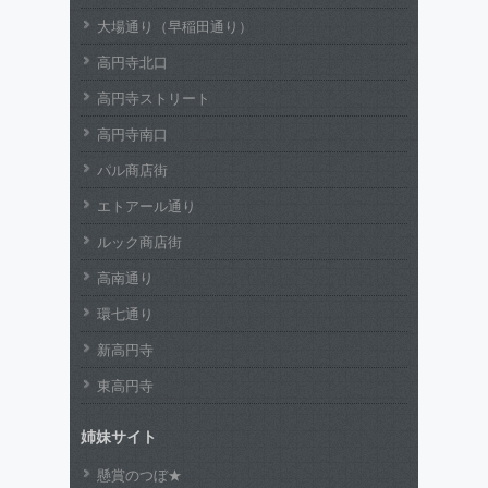
大場通り（早稲田通り）
高円寺北口
高円寺ストリート
高円寺南口
パル商店街
エトアール通り
ルック商店街
高南通り
環七通り
新高円寺
東高円寺
姉妹サイト
懸賞のつぼ★