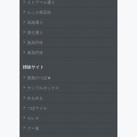
エトアール通り
ルック商店街
高南通り
環七通り
新高円寺
東高円寺
姉妹サイト
懸賞のつぼ★
サンプルボックス
めもめも
つぼマイル
セレネ
クー速