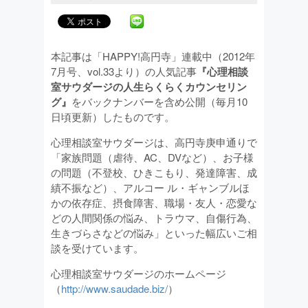
本記事は「HAPPY!高円寺」連載中（2012年
7月号、vol.33より）の人気記事
『心理相談
室サウダージの人生らくらくカウンセリン
グ』
をバックナンバーを含め公開（毎月10
日頃更新）したものです。
心理相談室サウダージは、高円寺庚申通りで
「家族問題（虐待、AC、DVなど）、お子様
の問題（不登校、ひきこもり、発達障害、成
績不振など）、アルコー ル・ギャンブルほ
かの依存症、摂食障害、職場・友人・恋愛な
どの人間関係の悩み、トラウマ、自傷行為、
生きづらさなどの悩み」といった幅広いご相
談を受けています。
心理相談室サウダージのホームページ
（
http://www.saudade.biz/
）