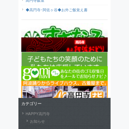
高円寺飯屋
◆高円寺･阿佐ヶ谷◆お外ご飯覚え書
カテゴリー
HAPPY高円寺
お知らせ