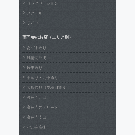
リラクゼーション
スクール
ライフ
高円寺のお店（エリア別）
あづま通り
純情商店街
庚申通り
中通り・北中通り
大場通り（早稲田通り）
高円寺北口
高円寺ストリート
高円寺南口
パル商店街