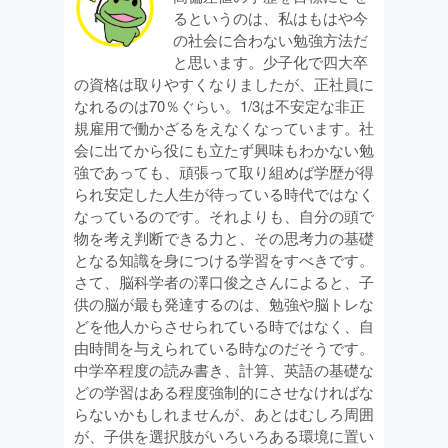
るというのは、私はもはや今
の社会に合わない勉強方法だ
と思います。少子化で四大卒
の資格は取りやすくなりましたが、正社員に
なれるのは70％ぐらい。1/3は不安定な非正
規雇用で働かざるをえなくなっています。社
会に出てから役にも立たず興味もわかない勉
強であっても、頑張って取り組めば学歴が得
られ安定した人生が待っている時代ではなく
なっているのです。それよりも、自分の頭で
物を考え判断できる力と、その思考力の基礎
となる知識を身につける学習をすべきです。
さて、脳科学者の澤口俊之さんによると、子
供の脳が最も発達するのは、勉強や脳トレな
どを他人からさせられている時ではなく、自
由時間を与えられている時なのだそうです。
中学卒程度の読み書き、計算、英語の基礎な
どの学習はある程度強制的にさせなければな
らないかもしれませんが、あとはむしろ周囲
が、子供を選択肢がいろいろある環境に置い