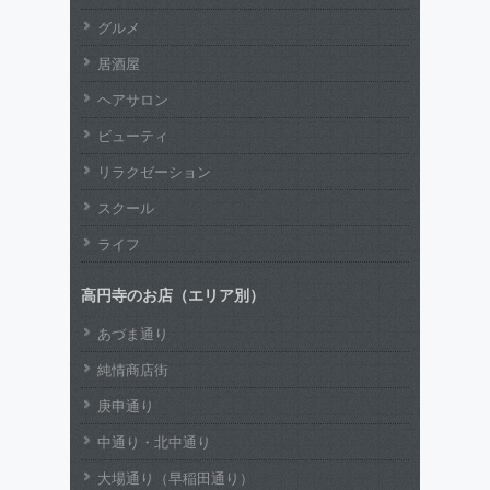
グルメ
居酒屋
ヘアサロン
ビューティ
リラクゼーション
スクール
ライフ
高円寺のお店（エリア別）
あづま通り
純情商店街
庚申通り
中通り・北中通り
大場通り（早稲田通り）