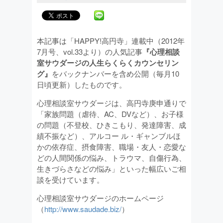
本記事は「HAPPY!高円寺」連載中（2012年
7月号、vol.33より）の人気記事
『心理相談
室サウダージの人生らくらくカウンセリン
グ』
をバックナンバーを含め公開（毎月10
日頃更新）したものです。
心理相談室サウダージは、高円寺庚申通りで
「家族問題（虐待、AC、DVなど）、お子様
の問題（不登校、ひきこもり、発達障害、成
績不振など）、アルコー ル・ギャンブルほ
かの依存症、摂食障害、職場・友人・恋愛な
どの人間関係の悩み、トラウマ、自傷行為、
生きづらさなどの悩み」といった幅広いご相
談を受けています。
心理相談室サウダージのホームページ
（
http://www.saudade.biz/
）