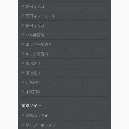
高円寺北口
高円寺ストリート
高円寺南口
パル商店街
エトアール通り
ルック商店街
高南通り
環七通り
新高円寺
東高円寺
姉妹サイト
懸賞のつぼ★
サンプルボックス