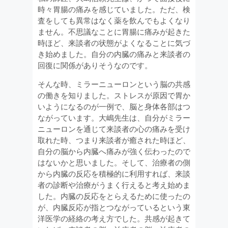
時々胃腸の痛みを感じていました。ただ、検
査をしても異常はなく薬を飲んでもよくなり
ません。不思議なことに胃腸に痛みが起きた
時ほど、来談者の状態がよくなることに気づ
き始めました。自分の内臓の痛みと来談者の
回復に関係がありそうなのです。
そんな時、ミラーニューロンという脳の共感
の働きを知りました。ストレスが原因で胃か
いようになるのが一例で、脳と身体各部はつ
ながっています。大嶋先生は、自分がミラー
ニューロンを通じて来談者の心の痛みを受け
取れた時、つまり来談者が癒された時ほど、
自分の脳から内臓へ痛みが強く伝わったので
はないかと思いました。そして、治療者の側
から内臓の反応を積極的に利用すれば、来談
者の診断や治療がうまく行えると考え始めま
した。内臓の反応をとらえるために使ったの
が、内臓反応が指とつながっているという東
洋医学の経絡の考え方でした。共感が起きて