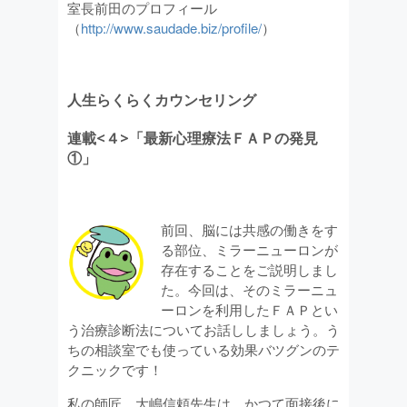
室長前田のプロフィール
（
http://www.saudade.biz/profile/
）
人生らくらくカウンセリング
連載<４>「最新心理療法ＦＡＰの発見
①」
前回、脳には共感の働きをす
る部位、ミラーニューロンが
存在することをご説明しまし
た。今回は、そのミラーニュ
ーロンを利用したＦＡＰとい
う治療診断法についてお話ししましょう。う
ちの相談室でも使っている効果バツグンのテ
クニックです！
私の師匠、大嶋信頼先生は、かつて面接後に