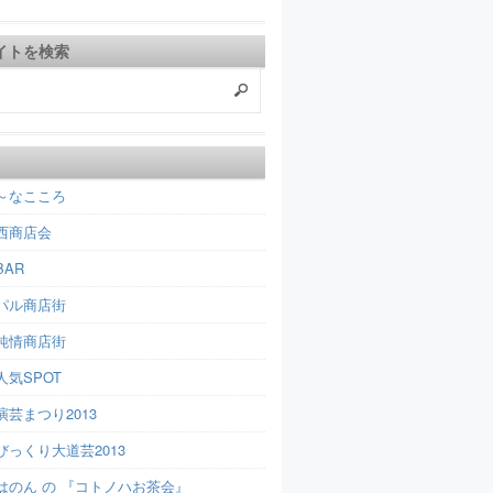
イトを検索
～なこころ
西商店会
AR
パル商店街
純情商店街
人気SPOT
芸まつり2013
びっくり大道芸2013
はのん の 『コトノハお茶会』