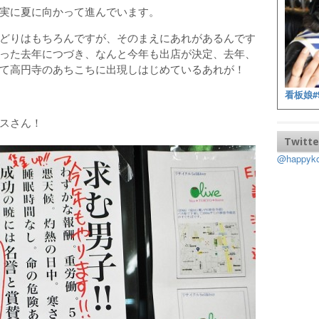
実に夏に向かって進んでいます。
どりはもちろんですが、そのまえにあれがあるんです
った去年につづき、なんと今年も出店が決定、去年、
て高円寺のあちこちに出現しはじめているあれが！
看板娘#
スさん！
Twitte
@happy