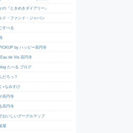
かの『ときめきダイアリー』
ルド・ファンド・ジャパン
ごすぺる
鶏
ICKUP by ハッピー高円寺
t Eau de Vie 高円寺
u.blog たべる.ブログ
んだろっ？
く×なみすけ
ヤ高円寺
る高円寺
でおいしいグーグルマップ
飯屋