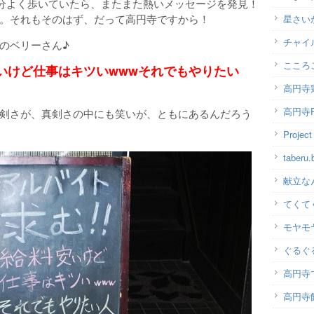
分よく歩いていたら、またまた熱いメッセージを発見！
。それもそのはず、だって高円寺ですから！
星さい
チャイ
のベリーさん♪
こころ
いけど仕事はキツいwwwそれでもやりたい
高円寺
高円寺P
剣さが、真剣さの中にも笑いが、ともにあるんだろう
Projec
taber
献立な
てくて
モヤモ
ぐるぐ
高円寺
高円寺