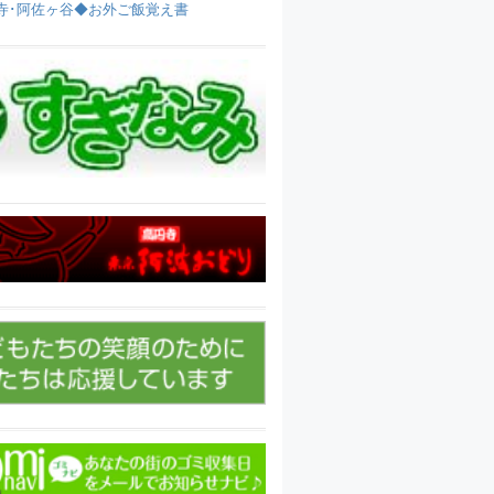
寺･阿佐ヶ谷◆お外ご飯覚え書