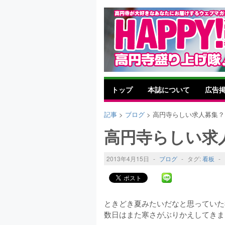
トップ
本誌について
広告
記事
>
ブログ
> 高円寺らしい求人募集？
高円寺らしい求
2013年4月15日
-
ブログ
-
タグ:
看板
-
ときどき夏みたいだなと思っていた
数日はまた寒さがぶりかえしてきま