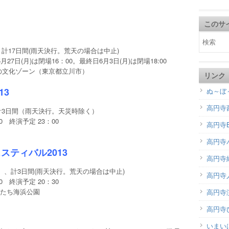
このサ
月) 計17日間(雨天決行。荒天の場合は中止)
5月27日(月)は閉場16：00。最終日6月3日(月)は閉場18:00
の文化ゾーン（東京都立川市）
リンク
13
ぬ～ぼ
高円寺
) 計3日間（雨天決行。天災時除く）
0 終演予定 23：00
高円寺B
高円寺
スティバル2013
高円寺
）、計3日間(雨天決行。荒天の場合は中止)
高円寺
0 終演予定 20：30
たち海浜公園
高円寺演
高円寺
いまい