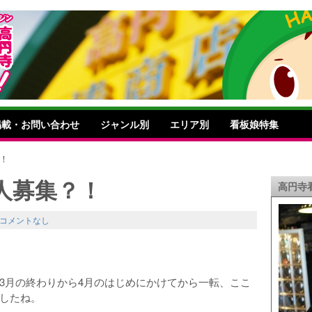
掲載・お問い合わせ
ジャンル別
エリア別
看板娘特集
！
人募集？！
高円寺
コメントなし
3月の終わりから4月のはじめにかけてから一転、ここ
したね。